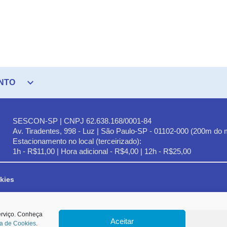
expand_more
NTO
SESCON-SP | CNPJ 62.638.168/0001-84
Av. Tiradentes, 998 - Luz | São Paulo-SP - 01102-000 (200m do 
Estacionamento no local (terceirizado):
1h - R$11,00 | Hora adicional - R$4,00 | 12h - R$25,00
kies
lencados no art. 6º da LGPD e, em especial, ao Princípio da Finalidade,
erviço. Conheça
Aceitar
autada na hipótese de tratamento prevista no inciso IX do Art. 7º da Lei nº 13.709/
ca de Cookies
.