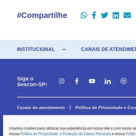
#Compartilhe
expand_more
INSTITUCIONAL
CANAIS DE ATENDIME
Siga o
Sescon-SP:
Canais de atendimento
Política de Privacidade e Coo
© O Sescon-SP e a Aescon-SP informam que, em respeito aos preceitos e
Usamos cookies para otimizar sua experiência em nosso site e com nosso s
a coleta dos dados pessoais dispostos nos formulários de contato, será p
nossa
Política de Privacidade e Proteção de Dados Pessoais
e nossa
Políti