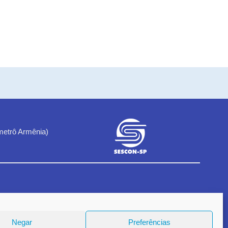
metrô Armênia)
1
Negar
Preferências
18.