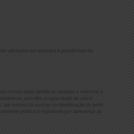
ies
utilizados em
websites
e plataformas
da
is comum para identificar usuários e melhorar a
lataformas, pois têm a capacidade de salvar
, até mesmo de auxiliar na identificação do perfil
 presente política é importante por apresentar as