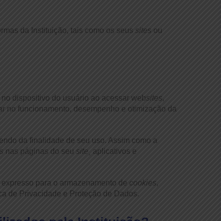
formas da Instituição, tais como os seus
sites
ou
o dispositivo do usuário ao acessar web
sites
,
iliar no funcionamento, desempenho e otimização da
endo da finalidade de seu uso. Assim como a
s
nas páginas do seu
site¸
aplicativos e
o expresso para o armazenamento de
cookies
,
ca de Privacidade e Proteção de Dados.