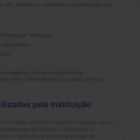
do
site
, aplicativos e plataformas da Instituição para
 de fornecer feedback;
 aplicativos;
deo);
;
 marketing (incluindo publicidade
eja mais relevante para o usuário e seus
ilizados pela Instituição
s os
cookies
, somente os que são essenciais para o
 e plataformas da Instituição. Desta forma, é
zados no momento do acesso no
website
da