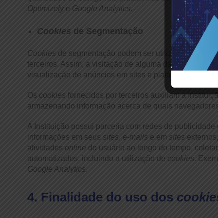
Optimizely
e
Google Analytics
.
Cookies
de Segmentação
Cookies
de segmentação podem ser utilizados para prom
terceiros. Assim, a visitação de alguma das plataformas d
visualização de anúncios em sites e plataformas de terc
Os
cookies
fornecidos por terceiros auxiliam a Instit
armazenando informação acerca de quais navegadores vi
A Instituição possui parceria com redes de publicidade
informações em seus
sites
,
e-mails
e em
sites
externos
atividades
online
do usuário ao longo do tempo, colet
automatizados, incluindo a utilização de
cookies
. Exem
Google Analytics
.
4. Finalidade do uso dos
cookie