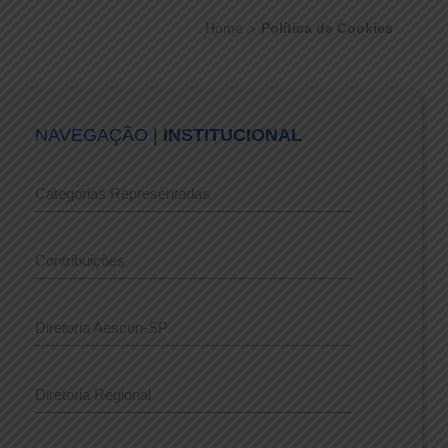
Home
Política de Cookies
NAVEGAÇÃO |
INSTITUCIONAL
Categorias Representadas
Contribuições
Diretoria Aescon-SP
Diretoria Regional