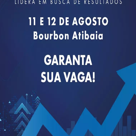
 do usuário, e podem ser desativados. Exemplos
 de conteúdo.
 uso de redes sociais relacionadas ao acesso às
 do Facebook que usam as mídias sociais para
mercado.
ção do usuário nas plataformas da Instituição e
ar dados sobre seus interesses. Os
cookies
de
as plataformas da Instituição e a eficácia da
 das pessoas que acessam as suas plataformas, em
s também podem ser utilizadas para mensurar a
Exemplos incluem a utilização das ferramentas