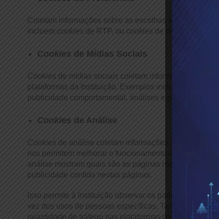
Coletam informações sobre as escolhas e preferências
incluem
cookies
de RTP, ou
cookies
de personalização
Cookies
de Mídias Sociais
Cookies
de mídias sociais coletam informações sobre o
plataformas da Instituição. Exemplos incluem páginas
publicidade comportamental, análises e pesquisas de 
Cookies
de Análise
Cookies
de análise coletam informações sobre a navega
nos permitem melhorar o funcionamento deles ou colet
análise mostram quais são as páginas mais acessadas n
publicidade contida nestas páginas.
Isso permite à Instituição observar os padrões gerais
vez dos usos de pessoas específicas. Tais informaçõe
quantidade de tráfego nas plataformas da Instituição. 