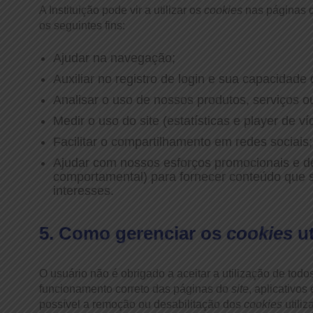
A Instituição pode vir a utilizar os
cookies
nas páginas 
os seguintes fins:
Ajudar na navegação;
Auxiliar no registro de login e sua capacidade
Analisar o uso de nossos produtos, serviços ou
Medir o uso do site (estatísticas e player de ví
Facilitar o compartilhamento em redes sociais
Ajudar com nossos esforços promocionais e de
comportamental) para fornecer conteúdo que s
interesses.
5. Como gerenciar os
cookies
ut
O usuário não é obrigado a aceitar a utilização de todo
funcionamento correto das páginas do
site
, aplicativos
possível a remoção ou desabilitação dos
cookies
utili