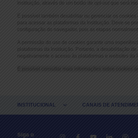
Instituição, através de um botão de
opt-out
que será mos
É possível também desabilitar ou gerenciar os
cookies
para acessar as plataformas da Instituição. Deve-se 
configuração do navegador, pois as etapas normalment
A permissão do uso de
cookies
garante uma experiência
plataformas da Instituição. Portanto, a desabilitação de
negativamente o acesso às plataformas e
websites
da I
É possível consultar mais informações sobre
cookies
a
expand_more
INSTITUCIONAL
CANAIS DE ATENDIME
Siga o