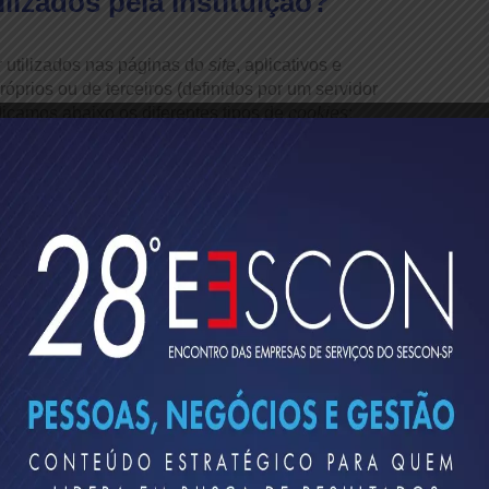
lizados pela Instituição?
 utilizados nas páginas do
site
, aplicativos e
róprios ou de terceiros (definidos por um servidor
dicamos abaixo os diferentes tipos de
cookies
:
teção das plataformas da Instituição. Por
e um usuário. Esta funcionalidade é essencial em
plos incluem BIPS ou
cookies
de sessão de
login.
des adicionais nas plataformas da Instituição, como
exemplo, seleção de nome de usuário e idioma) do
sa funcionalidade aperfeiçoa a experiência do
ies
de configuração de idioma.