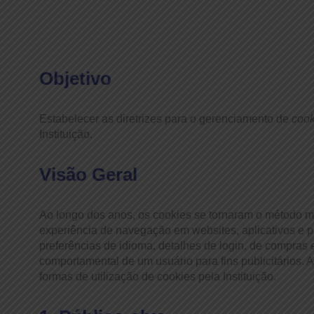
Objetivo
Estabelecer as diretrizes para o gerenciamento de
cook
Instituição.
Visão Geral
Ao longo dos anos, os cookies se tornaram o método ma
experiência de navegação em websites, aplicativos e p
preferências de idioma, detalhes de login, de compras e
comportamental de um usuário para fins publicitários. A
formas de utilização de cookies pela Instituição.