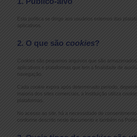
1. Público-alvo
Esta política se dirige aos usuários externos das plata
aplicativos.
2. O que são
cookies
?
Cookies
são pequenos arquivos que são armazenados n
aplicativos e plataformas que tem a finalidade de aux
navegação.
Cada
cookie
expira após determinado período, depend
maioria dos sites comerciais, a Instituição utiliza
cookie
plataformas.
No acesso ao
site
, há a necessidade de consentiment
conforme descrito neste documento e também na Políti