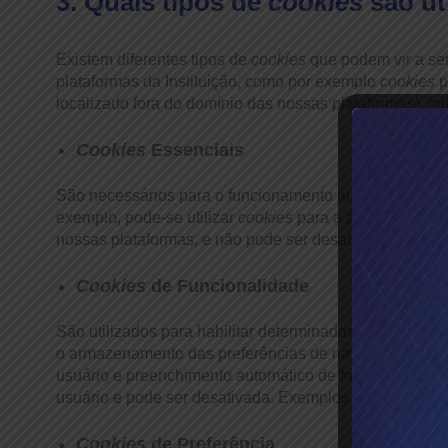
3. Quais tipos de
cookies
são uti
Existem diferentes tipos de
cookies
que podem vir a ser
plataformas da Instituição, como por exemplo
cookies
p
localizado fora do domínio das nossas plataformas). In
Cookies
Essenciais
São necessários para o funcionamento adequado e a pro
exemplo, pode-se utilizar
cookies
para a autenticação d
nossas plataformas, e não pode ser desativada. Exem
Cookies
de Funcionalidade
São utilizados para habilitar determinadas funcionalida
o armazenamento das preferências de navegação (por 
usuário e preenchimento automático de formulários. Es
usuário e pode ser desativada. Exemplos incluem
cook
Cookies
de Preferência