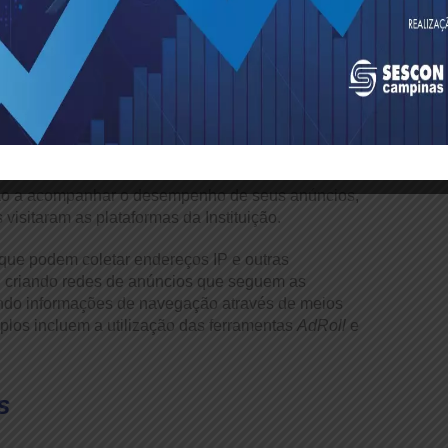
over os serviços da Instituição em sites de
a Instituição, poderá resultar, no futuro, na
eiros.
uição a acompanhar o desempenho de seus anúncios,
sitaram as plataformas da Instituição.
 que podem coletar endereços IP e outras
, criando redes de anúncios que seguem as
ando informações de navegação através de meios
plos incluem a utilização das ferramentas
AdRoll
e
s