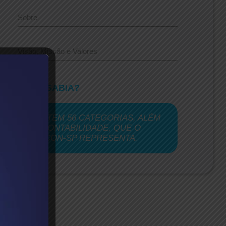
Sobre
Visão, Missão e Valores
VOCÊ SABIA?
EXISTEM 56 CATEGORIAS, ALÉM
DA CONTABILIDADE, QUE O
SESCON-SP REPRESENTA.