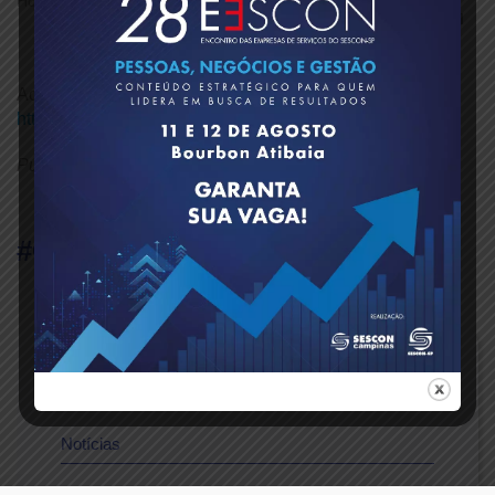
Home
Notícias
Extraordinária de Negociação Coletiva
05/09/2025 às 15h (on-line) Confira Edital
Acesse o link para ver o edital:
https://encurtador.com.br/mkhQV
Publicado em: 03/09/2025
#Compartilhe
PORTAL |
CATEGORIAS
Notícias