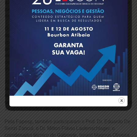
da Frente para 2025 e 2026, ressaltando a importância da
parceria com a FAPESP em questões relacionadas à
inovação em todo o Estado.
O presidente do Sescon-SP, Antonio Carlos Santos,
destacou que a capilaridade das empresas de
contabilidade é um diferencial para ampliar o alcance do
programa, já que o setor mantém contato direto com
milhares de empreendedores e pode atuar como
multiplicador de informações estratégicas para fortalecer a
inovação nas micro e pequenas empresas.
As lideranças acenaram com a possibilidade de estreitar a
cooperação entre instituições de pesquisa, entidades
representativas e setor produtivo, criando condições para
que um número cada vez maior de empresas tenha acesso
às oportunidades oferecidas.
Pela Fapesp, também participaram o Prof. Dr. Eduardo De
Senzi Zancul, o Dr. Milton Flávio Lautenschlager, o
coordenador técnico do Gabinete, Isnard Magnus Oliveira