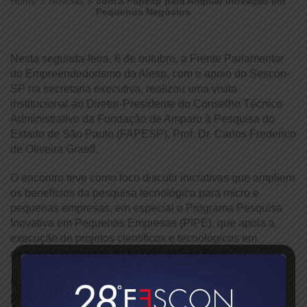
Home
Notícias
com a Fapesp para Ampliar Inovação em
Pequenos Negócios
Nesta segunda-feira, 6 de outubro, a Frente Parlamentar
do Empreendedorismo da Alesp, com o apoio do Sescon-
SP na secretaria executiva, realizou uma visita
institucional ao Diretor-Presidente do Conselho Técnico
Administrativo da Fundação de Amparo à Pesquisa do
Estado de São Paulo (FAPESP), Prof. Dr. Carlos Frederico
de Oliveira Graeff.
O encontro teve como foco discutir iniciativas que ampliem
os benefícios da pesquisa tecnológica para micro e
pequenas empresas, em especial o Programa Pesquisa
Inovativa em Pequenas Empresas (PIPE), que apoia a
execução de projetos científicos e tecnológicos em
pequenas empresas do Estado de São Paulo.
Na ocasião, o deputado estadual Itamar Borges,
presidente da Frepem, apresentou a agenda de trabalho