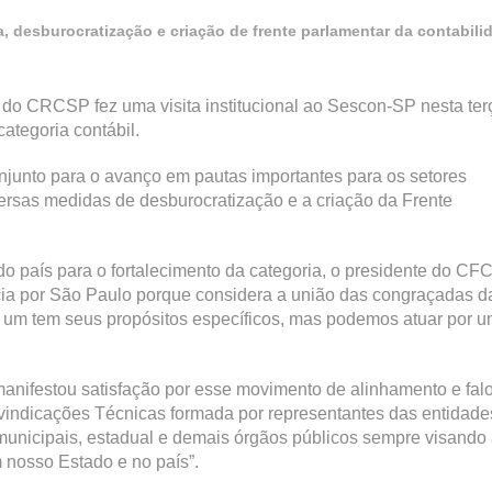
ia, desburocratização e criação de frente parlamentar da contabi
do CRCSP fez uma visita institucional ao Sescon-SP nesta ter
categoria contábil.
njunto para o avanço em pautas importantes para os setores
versas medidas de desburocratização e a criação da Frente
o país para o fortalecimento da categoria, o presidente do CFC
icia por São Paulo porque considera a união das congraçadas d
a um tem seus propósitos específicos, mas podemos atuar por 
manifestou satisfação por esse movimento de alinhamento e fal
indicações Técnicas formada por representantes das entidade
municipais, estadual e demais órgãos públicos sempre visando
 nosso Estado e no país”.