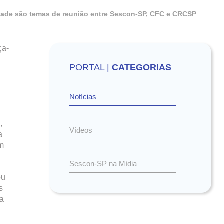
lidade são temas de reunião entre Sescon-SP, CFC e CRCSP
ça-
PORTAL |
CATEGORIAS
Notícias
,
Vídeos
a
um
Sescon-SP na Mídia
ou
s
 a