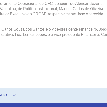
volvimento Operacional do CFC, Joaquim de Alencar Bezerra
alentina; de Política Institucional, Manoel Carlos de Oliveira
o diretor Executivo do CRCSP, respectivamente José Aparecido
 Carlos Souza dos Santos e o vice-presidente Financeiro, Jorg
strativa, Inez Lemos Lopes, e a vice-presidente Financeira, Car
expand_more
NTO