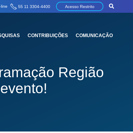
line
55 11 3304-4400
Acesso Restrito
SQUISAS
CONTRIBUIÇÕES
COMUNICAÇÃO
ogramação Região
 evento!