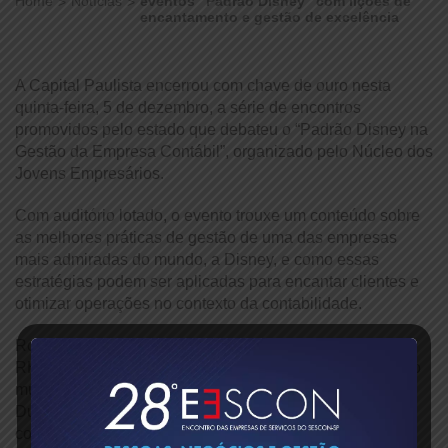
Home
Notícias
eventos “Padrão Disney” com lições de
encantamento e gestão de excelência
A Capital Paulista encerrou com chave de ouro nesta
quinta-feira, 5 de dezembro, a série de encontros
promovidos pelo estado que debateu o “Padrão Disney na
Gestão da Empresa Contábil”, organizado pelo Núcleo dos
Jovens Empresários.
Com auditório lotado, o evento trouxe um conteúdo sobre
as melhores práticas de gestão de uma das empresas
mais admiradas do mundo, a Disney, e como essas
estratégias podem ser aplicadas para encantar clientes e
otimizar operações no contexto da contabilidade.
Rodolfo Mazzola, empresário contábil e especialista em
RH e Tecnologia, com mais de 20 visitas às Disneys pelo
mundo, compartilhou sua experiência e ensinamentos.
Durante sua apresentação, trouxe dicas práticas sobre
como transformar a gestão das empresas contábeis,