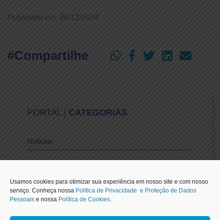
Publicado em: 06/12/2024
#Compartilhe
PORTAL |
CATEGORIAS
Notícias
Vídeos
Usamos cookies para otimizar sua experiência em nosso site e com nosso
serviço. Conheça nossa
Política de Privacidade e Proteção de Dados
Pessoais
e nossa
Política de Cookies
.
Sescon-SP na Mídia