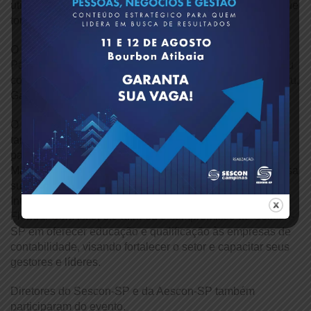
utilizando os princípios de excelência e encantamento que
tornaram a Disney uma referência mundial.
O Diretor do Sescon-SP e Coordenador do NJE, Erich
Palmos Sampaio, conduziu os debates, que ainda contou
com a participação do Diretor Regional da entidade em Itu,
Gabriel Campregher.
O presidente do Sescon-SP, Carlos Alberto Baptistão,
também marcou presença e falou da importância da
participação em eventos, lembrando que a inspiração de
Mazzola para adotar os princípios Disney em sua empresa
surgiu durante a primeira edição do Seminário
Internacional de Gestão do Sescon-SP, realizado na
Flórida. Com isso, ele afirmou o compromisso do Sescon-
SP em oferecer educação e qualificação às empresas de
contabilidade, visando fortalecer o setor e capacitar seus
gestores e líderes.
Diretores do Sescon-SP e da Aescon-SP também
participaram do evento.