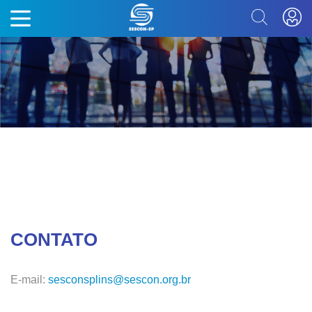
CONTATO
E-mail:
sesconsplins@sescon.org.br