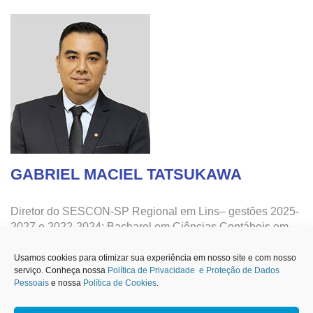
GABRIEL MACIEL TATSUKAWA
Diretor do SESCON-SP Regional em Lins– gestões 2025-
2027 e 2022-2024; Bacharel em Ciências Contábeis em
2013; Empresário Contábil desde 2020.
Usamos cookies para otimizar sua experiência em nosso site e com nosso
serviço. Conheça nossa
Política de Privacidade e Proteção de Dados
REGIÃO DE ATUAÇÃO
Pessoais
e nossa
Política de Cookies
.