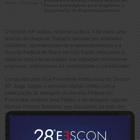
Entidades e Receita Federal Avança em
Home
Notícias
Pautas Estratégicas para Simplificar e
Capacitação do Empreendedorismo
O Sescon-SP sediou, nesta terça-feira, 5 de maio, uma
reunião do Grupo de Trabalho formado por entidades
contábeis, representantes do empreendedorismo e a
Receita Federal do Brasil em São Paulo, reforçando a
atuação conjunta em pautas que impactam diretamente
empresas, profissionais da contabilidade e contribuintes.
Conduzido pelo Vice-Presidente Institucional do Sescon-
SP, Jorge Segeti, o encontro híbrido contou com a
participação do delegado da Receita Federal em
Piracicaba, Antônio José Furlan, e do delegado adjunto
Marcos Vinicius Beltrame, que discutiram, ao lado das
entidades, temas relacionados à implementação da
reforma tributária, malha fiscal, programas de
conformidade e demandas operacionais levadas
diariamente pelas empresas e escritórios contábeis.