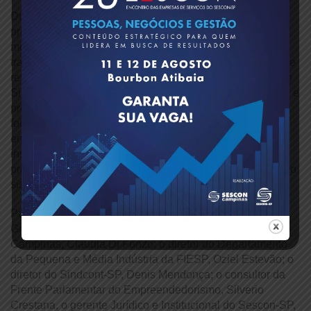
Durante a reunião, foram debatidos pontos considerados
prioritários para o setor, como a necessidade de
modernização das regras de retenção na fonte, maior
transparência e agilidade nos processos de malha fiscal e
restituição, medidas para reduzir fraudes relacionadas ao
Simples Nacional e ações de orientação sobre CBS, IBS e
programas de conformidade, como o Sintonia. Também
foram discutidas estratégias para ampliar a integração
entre entidades, Receita Federal, universidades e
instituições parceiras, fortalecendo a capacitação de
profissionais e empresários diante das mudanças do novo
sistema tributário.
Participaram ainda da reunião a conselheira do CRCSP,
Gisleise Nogueira de Aguiar; a presidente do Sescon
Campinas, Claudia Di Fonzo; o diretor do Departamento
da Pequena e Média Indústria da FIESP, Oziel Estevão; o
diretor do Sindcont-SP, Denis Mendonça; o consultor da
Frente Parlamentar do Empreendedorismo, Silverio
Crestana, o gerente Jurídico e Institucional do Sescon-SP,