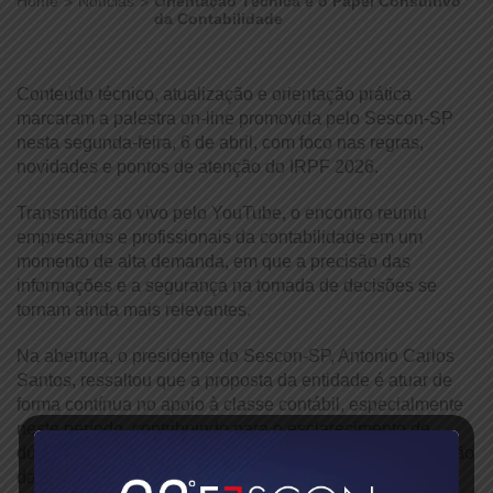
Home
Notícias
Orientação Técnica e o Papel Consultivo
da Contabilidade
Conteúdo técnico, atualização e orientação prática
marcaram a palestra on-line promovida pelo Sescon-SP
nesta segunda-feira, 6 de abril, com foco nas regras,
novidades e pontos de atenção do IRPF 2026.
Transmitido ao vivo pelo YouTube, o encontro reuniu
empresários e profissionais da contabilidade em um
momento de alta demanda, em que a precisão das
informações e a segurança na tomada de decisões se
tornam ainda mais relevantes.
Na abertura, o presidente do Sescon-SP, Antonio Carlos
Santos, ressaltou que a proposta da entidade é atuar de
forma contínua no apoio à classe contábil, especialmente
neste período, contribuindo para o esclarecimento de
dúvidas e o aprimoramento técnico necessário à execução
das declarações e assessoria a seus clientes.