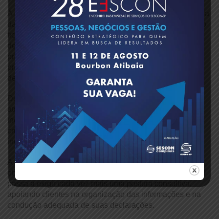
A mediação foi conduzida pela vice-Presidente Financeira
da Aescon-SP, Fátima Macedo, enquanto a apresentação
ficou a cargo do especialista no tema, o “Doutor Imposto
de Renda”, Valter Koppe, que fez uma análise das
principais regras, com orientações práticas sobre
preenchimento, prazos, formas de pagamento e critérios
de restituição.
Durante a exposição, também foram abordadas as
atualizações no ambiente digital da Receita Federal,
incluindo melhorias nos sistemas e mecanismos de
cruzamento de dados, além de alertas relacionados a
inconsistências que podem levar à malha fiscal.
A abordagem reforçou que, além do cumprimento das
obrigações acessórias, a atuação do profissional contábil
passa a exigir cada vez mais uma postura consultiva,
apoiando clientes na organização das informações e na
condução adequada de suas declarações.