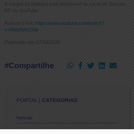
A íntegra da palestra está disponível no canal do Sescon-
SP no YouTube.
Acesse o link:
https://www.youtube.com/watch?
v=AWpAjN15hjI
Publicado em: 07/04/2026
#Compartilhe
PORTAL |
CATEGORIAS
Notícias