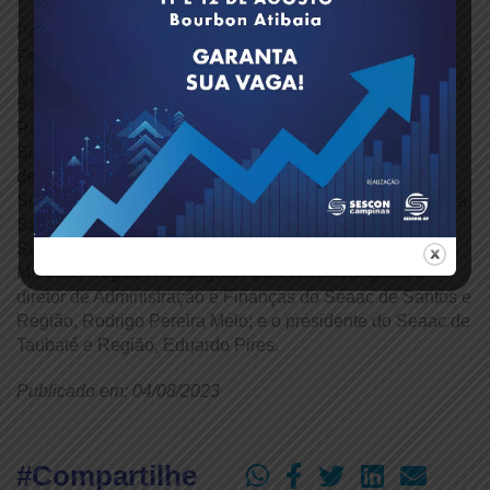
Pelas entidades laborais participaram o presidente da
Feaac, Lourival Figueiredo Melo, e o diretor de
Negociações e presidente do Seaac Santo André, Vagney
Borges de Castro; a presidente do Seaac Americana e
Região, Helena Ribeiro da Silva, o diretor de Formação
Sindical Saúde e Previdência Social, José Carlos Bispo
de Souza Jr., e o jornalista José Luciano Domiciano da
Silva; a presidente do Seaac Araçatuba e Região, Adriana
Sales Mazarin Borges, e a diretora de Administração,
Suéllen Aparecida Pereira; a presidente do Seaac de
Marília e Região, Rosângela Aparecida Rodrigues; o
diretor de Administração e Finanças do Seaac de Santos e
Região, Rodrigo Pereira Melo; e o presidente do Seaac de
Taubaté e Região, Eduardo Pires.
Publicado em: 04/08/2023
#Compartilhe