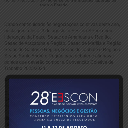
Home
Notícias
SP reúne-se com entidades laborais de
todo o Estado
Dando continuidade às negociações coletivas deste ano,
nesta quinta-feira, 3 de agosto, o Sescon-SP recebeu
lideranças da Feacc, Seaac de Americana e Região,
Seaac de Araçatuba e Região, Seaac de Marília e Região,
Seaac de Santos e Região, Seaac de Taubaté e Região e
Seaac Santo André e Região para debater e alinhavar
pontos que deverão compor a Convenção Coletiva de
Trabalho 2023/2024.
Pelo Sescon-SP, participaram do encontro o presidente
Carlos Alberto Baptistão, o vice-presidente Antonio Carlos
Souza dos Santos, o vice-presidente Financeiro, Jorge
Segeti, e o gerente Jurídico e Institucional, Marcos Kazuo,
e a supervisora jurídica Viviane Victor, e pelo Sescon
Campinas o presidente Rodrigo de Abreu Gonzales, a
diretora Financeira, Cláudia Letícia Andrade, e o assessor
jurídico, Marcelo Duarte.