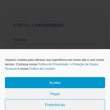
PORTAL |
CATEGORIAS
Notícias
Vídeos
Usamos cookies para otimizar sua experiência em nosso site e com nosso
serviço. Conheça nossa
Política de Privacidade e Proteção de Dados
Pessoais
e nossa
Política de Cookies
.
Sescon-SP na Mídia
Aceitar
1
Negar
Carteirinha de Associado
Preferências