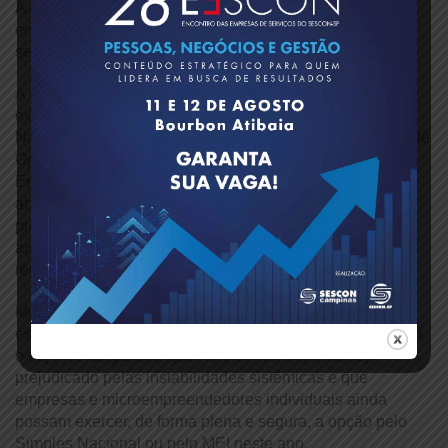
A Receita esclareceu ainda que as solicitações seguem
em processamento automático nos próximos dias, não
sendo necessário realizar novo envio.
A orientação oficial é que o acompanhamento seja feito
exclusivamente pelos serviços do Portal do Simples
Nacional, por meio do acompanhamento da Solicitação de
Opção pelo Simples Nacional e da Solicitação de
Enquadramento no Simei. O órgão também alertou que a
abertura de solicitações repetidas pode atrasar o
processamento geral, razão pela qual recomenda-se
apenas o acompanhamento das solicitações já
registradas.
Mesmo diante dos esclarecimentos apresentados,
estamos mantendo o pleito de prorrogação do prazo, com
o objetivo de garantir que nenhum contribuinte seja
prejudicado pelas instabilidades sistêmicas e que
empresas e microempreendedores individuais ainda
possam exercer, de forma plena e segura, a opção pelo
Simples Nacional ou pelo MEI neste ano.