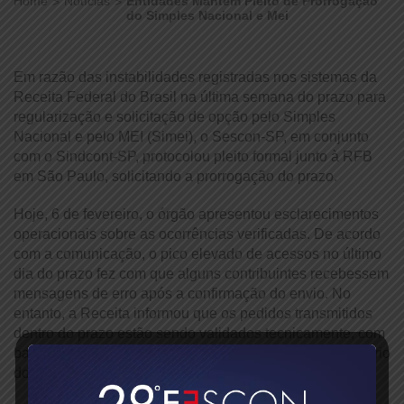
Home
Notícias
Entidades Mantêm Pleito de Prorrogação
do Simples Nacional e Mei
Em razão das instabilidades registradas nos sistemas da
Receita Federal do Brasil na última semana do prazo para
regularização e solicitação de opção pelo Simples
Nacional e pelo MEI (Simei), o Sescon-SP, em conjunto
com o Sindcont-SP, protocolou pleito formal junto à RFB
em São Paulo, solicitando a prorrogação do prazo.
Hoje, 6 de fevereiro, o órgão apresentou esclarecimentos
operacionais sobre as ocorrências verificadas. De acordo
com a comunicação, o pico elevado de acessos no último
dia do prazo fez com que alguns contribuintes recebessem
mensagens de erro após a confirmação do envio. No
entanto, a Receita informou que os pedidos transmitidos
dentro do prazo estão sendo validados tecnicamente, com
base nos logs de transmissão, que registram data e horário
do envio.