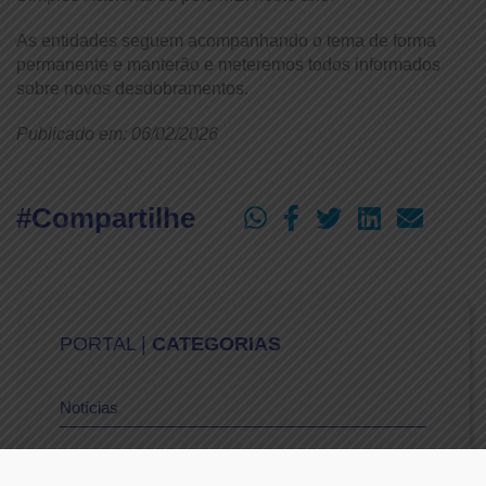
As entidades seguem acompanhando o tema de forma
permanente e manterão e meteremos todos informados
sobre novos desdobramentos.
Publicado em: 06/02/2026
#Compartilhe
PORTAL |
CATEGORIAS
Notícias
Vídeos