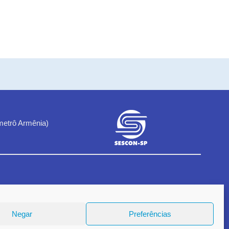
metrô Armênia)
1
Negar
Preferências
18.