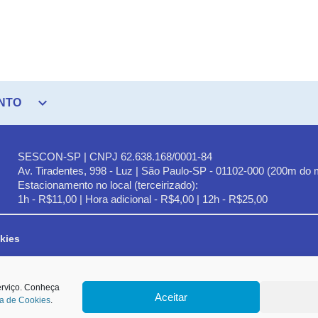
expand_more
NTO
SESCON-SP | CNPJ 62.638.168/0001-84
Av. Tiradentes, 998 - Luz | São Paulo-SP - 01102-000 (200m do 
Estacionamento no local (terceirizado):
1h - R$11,00 | Hora adicional - R$4,00 | 12h - R$25,00
kies
lencados no art. 6º da LGPD e, em especial, ao Princípio da Finalidade,
erviço. Conheça
Aceitar
autada na hipótese de tratamento prevista no inciso IX do Art. 7º da Lei nº 13.709/
ca de Cookies
.