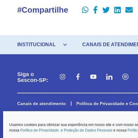
#Compartilhe
expand_more
INSTITUCIONAL
CANAIS DE ATENDIME
Siga o
Sescon-SP:
Canais de atendimento
Política de Privacidade e Coo
© O Sescon-SP e a Aescon-SP informam que, em respeito aos preceitos e
Usamos cookies para otimizar sua experiência em nosso site e com nosso s
a coleta dos dados pessoais dispostos nos formulários de contato, será p
nossa
Política de Privacidade e Proteção de Dados Pessoais
e nossa
Políti
Carteirinha de Associado