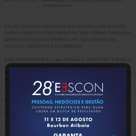
Home
Notícias
Diversidade e Inclusão para diretores e
colaboradores
Em um universo empresarial que se torna cada dia mais
global e interconectado, empresas que cultivam ambientes
diversos e inclusivos tendem a ser mais inovadoras,
humanas, resilientes e competitivas.
Este entendimento é o que motivou o Sescon-SP a realizar
nesta terça-feira, 18 de junho, a palestra para seus
diretores e colaboradores sobre “Diversidade na Estratégia
de Negócio – Garantindo uma Cultura Organizacional
Diversa”. O intuito foi buscar compreender melhor como as
práticas de diversidade e inclusão podem ser efetivamente
incorporadas nas estratégias de negócio para gerar
resultados positivos tanto em termos de cultura
organizacional quanto de performance.
A palestra foi ministrada pela mentora de carreira e
Executiva de Diversidade e Inclusão, Priscilla Turíbio, que