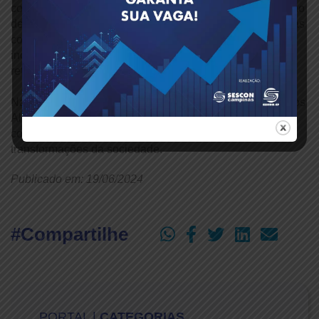
compartilhou ideias e propôs reflexões sobre a construção
de uma cultura organizacional inclusiva, abordando temas
como a comunicação eficaz, entendimento de vieses
inconscientes, e a criação de processos decisórios que
refletem intencionalidade e equidade.
Na abertura do evento, o presidente do Sescon-SP, Carlos
Alberto Baptistão, reforçou a importância de iniciativas
como esta, que buscam alinhar a entidade às
transformações da sociedade.
Publicado em: 19/06/2024
#Compartilhe
PORTAL |
CATEGORIAS