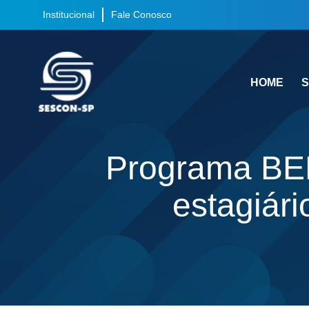
Institucional
Fale Conosco
HOME
S
Programa BEE
estagiár