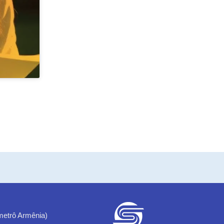
metrô Armênia)