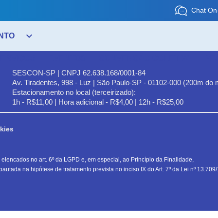
Chat On-
expand_more
NTO
ERVIÇOS
EVENTOS
CONVENÇÃO COLETIVA
PE
SESCON-SP | CNPJ 62.638.168/0001-84
Av. Tiradentes, 998 - Luz | São Paulo-SP - 01102-000 (200m do 
Estacionamento no local (terceirizado):
1h - R$11,00 | Hora adicional - R$4,00 | 12h - R$25,00
kies
lencados no art. 6º da LGPD e, em especial, ao Princípio da Finalidade,
autada na hipótese de tratamento prevista no inciso IX do Art. 7º da Lei nº 13.709/