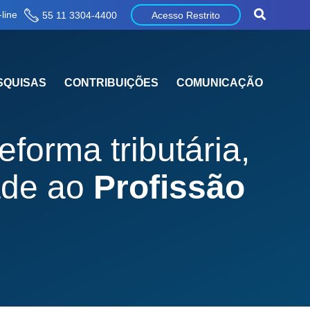
line
55 11 3304-4400
Acesso Restrito
SQUISAS
CONTRIBUIÇÕES
COMUNICAÇÃO
forma tributária,
dade ao
Profissão