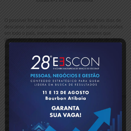
Escala 6×1 no
Uol Economia
O possível fim da escala 6×1 e a adoção de dois dias de
descanso semanal continuam movimentando discussões
em todo o país, especialmente entre os setores que
dependem de operação contínua e intensa mão de obra,
como comércio e serviços.
Em reportagem publicada pelo UOL Economia, no último
dia 30 de maio, o Presidente do Sescon-SP, Antonio
Carlos Santos, chamou atenção para os impactos que a
proposta poderá gerar sobre o setor de serviços,
principalmente para micro e pequenas empresas.
Durante a matéria, Antonio Carlos destacou que atividades
ligadas ao atendimento direto ao público, como bares,
restaurantes, hotéis, limpeza, portaria e diversos
segmentos de prestação de serviços, poderão enfrentar
desafios relevantes na reorganização de escalas e na
absorção de novos custos trabalhistas.