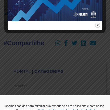
Confira a reportagem completa acessando o link:
https://acesse.one/zecp8ft
Publicado em: 01/06/2026
#Compartilhe
PORTAL |
CATEGORIAS
Notícias
Vídeos
Usamos cookies para otimizar sua experiência em nosso site e com nosso