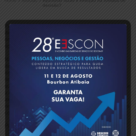
Home
Notícias
equilibrar razão e emoção na tomada de
decisão?
Parte da rotina diária dos gestores, as tomadas de
decisões influenciam diretamente no desenvolvimento e
no sucesso do negócio. Mas que caminho seguir para
optar pelas melhores escolhas?
Na palestra “Processos cognitivos para tomada de
decisão”, parte de programação do 6° Seminário
Internacional do Sescon-SP, realizado esta semana em
Israel, o Dr. Guy Hochman, especialista no tema, afirmou
que é fundamental encontrar o equilíbrio entre a emoção e
a razão nas tomadas de decisão. Ao lado da intuição e
aspectos como a empatia, é importante analisar dados,
verificar questões percentuais, estatísticas e outros fatores
concretos.
Publicado em: 19/09/2022