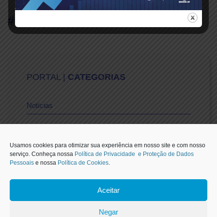
#Compartilhe
PORTAL |
CATEGORIAS
Notícias
Vídeos
Usamos cookies para otimizar sua experiência em nosso site e com nosso
serviço. Conheça nossa
Política de Privacidade e Proteção de Dados
Pessoais
e nossa
Política de Cookies
.
Sescon-SP na Mídia
Aceitar
1
Negar