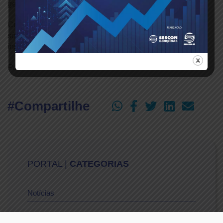
geração.
Com programação até 11 de dezembro, o curso visa não
só qualificar esses jovens, mas prepará-los para uma
inserção eficaz no mercado de trabalho.
Publicado em: 12/11/2024
#Compartilhe
PORTAL |
CATEGORIAS
Notícias