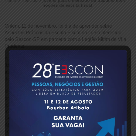
Home
Notícias
jovens para o mercado de trabalho com
noções de escrita fiscal
Ontem, 11 de novembro, foi dia de aprender sobre
Aspectos Práticos da Escrita Fiscal no curso oferecido
pelo Sescon-SP em parceria com a Legião Mirim de Vila
Prudente.
A segunda turma do curso, sob a orientação da Professora
Jane Cunha, teve uma aula focada em exercícios práticos,
abordando desde os conceitos gerais até cálculos
detalhados do ICMS.
Iniciadas em 29 de outubro, as aulas fazem parte do
projeto “Ação Desenhando o Futuro”, que busca capacitar
jovens para o mercado de trabalho. Com 37 alunos
matriculados, a iniciativa acontece em colaboração com a
Legião Mirim de Vila Prudente e conta com o apoio da
Alterdata, oferecendo aos estudantes acesso a
conhecimentos atualizados e ferramentas de última