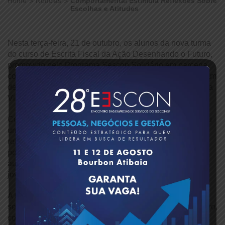
Home
Notícias
Comportamental Estimula Reflexões Sobre
Escolhas e Atitudes
Nesta terça-feira, 21 de outubro, os alunos da nova turma
do curso de Escrita Fiscal da Ação Desenhando o Futuro,
promovido pelo Programa Sescon Solidário em parceria
com a Legião Mirim de Vila Prudente (LMVP), participaram
de uma palestra comportamental com a psicóloga Priscila
Vitorino.
Com uma linguagem leve e envolvente, Priscila conduziu
uma dinâmica sobre escolhas, convidando os jovens a
refletirem sobre como cada decisão influencia seu futuro
pessoal e profissional. A atividade buscou fortalecer o
autoconhecimento e o senso de responsabilidade dos
jovens.
A turma, composta por 36 alunos, teve início nesta
segunda-feira, 20 de outubro, e segue até 26 de novembro,
combinando capacitação técnica com temas voltados ao