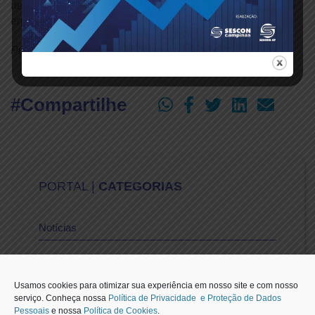
desenvolvimento humano e à preparação para o primeiro
emprego.
Publicado em: 21/10/2025
#Compartilhe
PORTAL |
CATEGORIAS
Notícias
Vídeos
Usamos cookies para otimizar sua experiência em nosso site e com nosso
serviço. Conheça nossa
Política de Privacidade e Proteção de Dados
Pessoais
e nossa
Política de Cookies
.