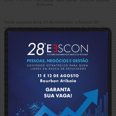
Home
Notícias
do Troféu “Valor Social” da ACSP Distrital
Sudoeste
Nesta segunda-feira, 24 de novembro, a Aescon-SP
esteve presente na Cerimônia de Entrega do Troféu “Valor
Social”, promovida pela Distrital Sudoeste da Associação
Comercial de São Paulo. A entidade foi representada pelo
Diretor Alex Telo, que acompanhou as homenagens
dedicadas às forças de segurança que atuam na região.
O encontro, realizado no auditório da ACSP no Butantã,
reuniu batalhões, autoridades, empresários e
representantes da sociedade civil para celebrar
profissionais que se destacaram por atos de bravura e
serviços prestados em prol da segurança pública.
Conduzido pela Superintendência Distrital, Kelly Christine
Griffo Medeiros, o evento reforçou a importância do
reconhecimento público a policiais civis e militares,
guardas civis metropolitanos, bombeiros, peritos da Polícia