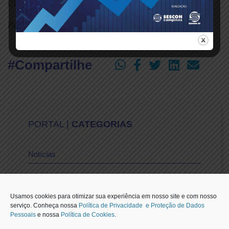
Científica e agentes da Polícia Rodoviária.
Publicado em: 25/11/2025
#Compartilhe
PORTAL |
CATEGORIAS
Notícias
Vídeos
Usamos cookies para otimizar sua experiência em nosso site e com nosso
serviço. Conheça nossa
Política de Privacidade e Proteção de Dados
Pessoais
e nossa
Política de Cookies
.
Sescon-SP na Mídia