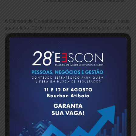
Contabilidade Sobre Reforma Tributária
A Câmara de Contabilidade do Sescon-SP realizou, nesta
quarta-feira, 12 de novembro, mais uma edição da série de
encontros dedicados a apoiar empresários e profissionais
da contabilidade na preparação para as mudanças
trazidas pela implementação do novo sistema tributário.
Apoiado pela Aescar e o Sincoar, o evento aconteceu na
Morada do Contabilista, em Araraquara, reunindo
representantes e empresários do setor contábil para
discutir o tema “Reforma Tributária: o que você já está
fazendo na sua empresa?”
O encontro foi conduzido pelo Diretor do Sescon-SP
Regional em Araraquara, Daniel Pecin, que moderou as
conversas com foco nas adaptações que já precisam ser
consideradas pelas empresas diante das novas regras que
entram em vigor a partir do próximo ano, e contou com a
presença do Diretor do Sescon-SP, Wladimir Bersanetti