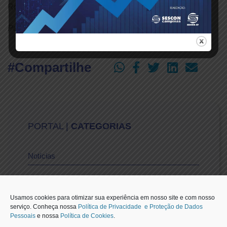
Rodrigues.
Publicado em: 14/11/2025
#Compartilhe
PORTAL |
CATEGORIAS
Notícias
Vídeos
Usamos cookies para otimizar sua experiência em nosso site e com nosso
serviço. Conheça nossa
Política de Privacidade e Proteção de Dados
Pessoais
e nossa
Política de Cookies
.
Sescon-SP na Mídia