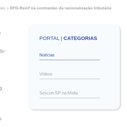
ias
EFD-Reinf na contramão da racionalização tributária
e
PORTAL |
CATEGORIAS
ção
Notícias
Vídeos
o
Sescon-SP na Mídia
s