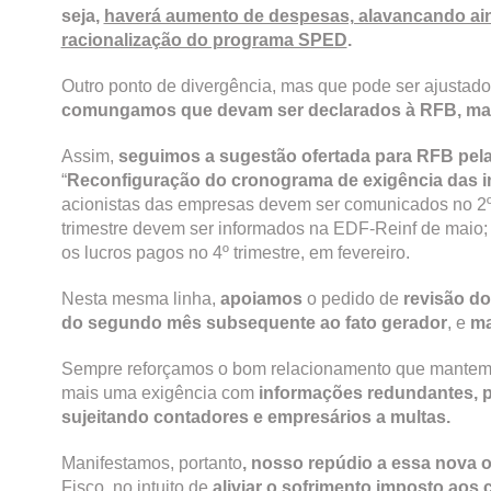
seja,
haverá aumento de despesas, alavancando aind
racionalização do programa SPED
.
Outro ponto de divergência, mas que pode ser ajustado
comungamos que devam ser declarados à RFB, mas
Assim,
seguimos a sugestão ofertada para RFB pe
“
Reconfiguração do cronograma de exigência das 
acionistas das empresas devem ser comunicados no 2º 
trimestre devem ser informados na EDF-Reinf de maio; o
os lucros pagos no 4º trimestre, em fevereiro.
Nesta mesma linha,
apoiamos
o pedido de
revisão do
do segundo mês subsequente ao fato gerador
, e
ma
Sempre reforçamos o bom relacionamento que mantemo
mais uma exigência com
informações redundantes, pr
sujeitando contadores e empresários a multas.
Manifestamos, portanto
, nosso repúdio a essa nova 
Fisco, no intuito de
aliviar o sofrimento imposto aos 