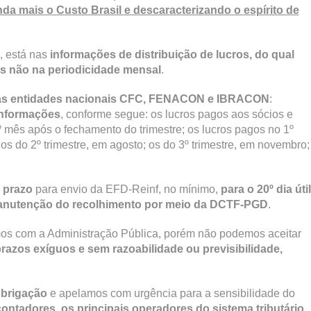
a mais o Custo Brasil e descaracterizando o espírito de
, está nas
informações de distribuição de lucros, do qual
 não na periodicidade mensal
.
las entidades nacionais CFC, FENACON e IBRACON
:
informações
, conforme segue: os lucros pagos aos sócios e
mês após o fechamento do trimestre; os lucros pagos no 1º
s do 2º trimestre, em agosto; os do 3º trimestre, em novembro;
 prazo
para envio da EFD-Reinf, no mínimo,
para o 20º dia útil
nutenção do recolhimento por meio da DCTF-PGD
.
s com a Administração Pública, porém não podemos aceitar
azos exíguos e sem razoabilidade ou previsibilidade,
obrigação
e apelamos com urgência para a sensibilidade do
contadores, os principais operadores do sistema tributário,