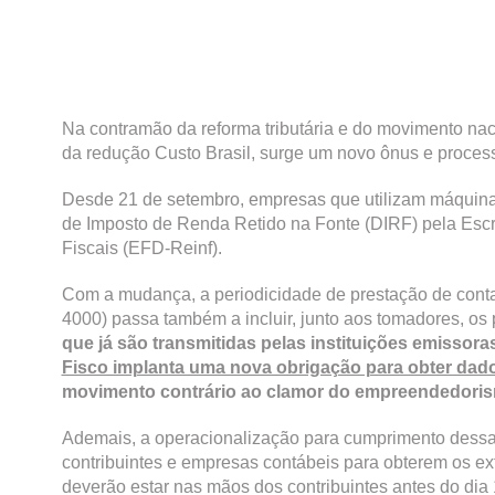
Na contramão da reforma tributária e do movimento nacio
da redução Custo Brasil, surge um novo ônus e process
Desde 21 de setembro, empresas que utilizam máquinas 
de Imposto de Renda Retido na Fonte (DIRF) pela Escri
Fiscais (EFD-Reinf).
Com a mudança, a periodicidade de prestação de conta
4000) passa também a incluir, junto aos tomadores, os 
que já são transmitidas pelas instituições emissor
Fisco implanta uma nova obrigação para obter dad
movimento contrário ao clamor do empreendedorism
Ademais, a operacionalização para cumprimento dessa
contribuintes e empresas contábeis para obterem os ex
deverão estar nas mãos dos contribuintes antes do di