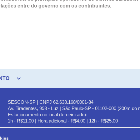
 relações entre do governo com os contribuintes.
expand_more
NTO
SESCON-SP | CNPJ 62.638.168/0001-84
Av. Tiradentes, 998 - Luz | São Paulo-SP - 01102-000 (200m do 
Estacionamento no local (terceirizado):
1h - R$11,00 | Hora adicional - R$4,00 | 12h - R$25,00
kies