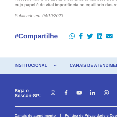
cujo papel é de vital importância no equilíbrio das
Publicado em: 04/10/2023
#Compartilhe
expand_more
INSTITUCIONAL
CANAIS DE ATENDIME
Siga o
Sescon-SP:
Canais de atendimento
Política de Privacidade e Coo