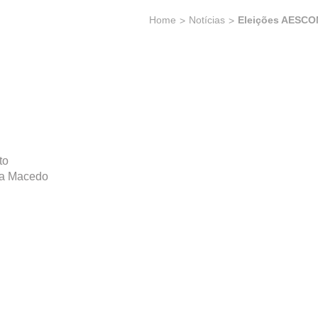
Home
Notícias
Eleições AESCON
to
za Macedo