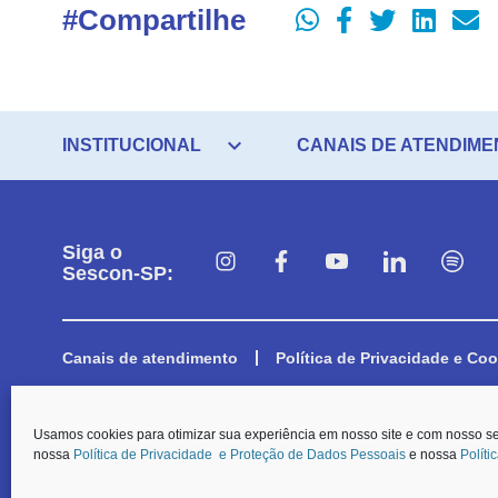
#Compartilhe
expand_more
INSTITUCIONAL
CANAIS DE ATENDIME
Siga o
Sescon-SP:
Canais de atendimento
Política de Privacidade e Coo
© O Sescon-SP e a Aescon-SP informam que, em respeito aos preceitos e
Usamos cookies para otimizar sua experiência em nosso site e com nosso s
a coleta dos dados pessoais dispostos nos formulários de contato, será p
nossa
Política de Privacidade e Proteção de Dados Pessoais
e nossa
Políti
Carteirinha de Associado
SESCON SP. Todos os Direitos Reservados.