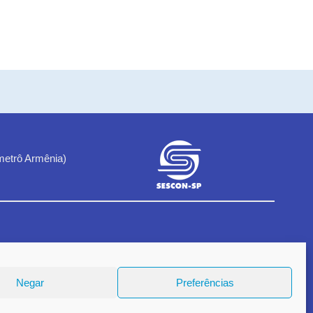
metrô Armênia)
1
Negar
Preferências
18.