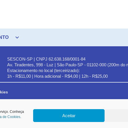
expand_more
NTO
SESCON-SP | CNPJ 62.638.168/0001-84
Av. Tiradentes, 998 - Luz | São Paulo-SP - 01102-000 (200m do 
Estacionamento no local (terceirizado):
1h - R$11,00 | Hora adicional - R$4,00 | 12h - R$25,00
kies
lencados no art. 6º da LGPD e, em especial, ao Princípio da Finalidade,
erviço. Conheça
Aceitar
autada na hipótese de tratamento prevista no inciso IX do Art. 7º da Lei nº 13.709/
ca de Cookies
.