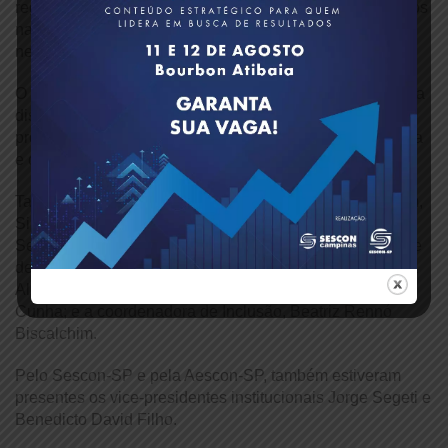
regionais no Estado, além de ações conjuntas em âmbitos
nacional e estadual para a melhoria do ambiente de
negócios.
O Sebrae-SP, também integrante da Frepem, reforçou sua
disposição em colaborar para ampliar as iniciativas em
prol do empreendedorismo, da educação empreendedora
e da inovação em todas as regiões do estado.
Também participaram do encontro o consultor da Frepem,
Silvério Crestana; o assessor da Superintendência do
Sebrae-SP, José Constantino de Bastos Júnior; a gerente
de Políticas Públicas e Relações Governamentais, Silvia
Alzira Furio; a consultora de Políticas Públicas, Giovana
Cunha; e a coordenadora de Inclusão, Beatriz Rennó
Biscalchim.
Pelo Sescon-SP e pela Aescon-SP, também estiveram
presentes os vice-presidentes institucionais Jorge Segeti e
Benedicto David Filho.