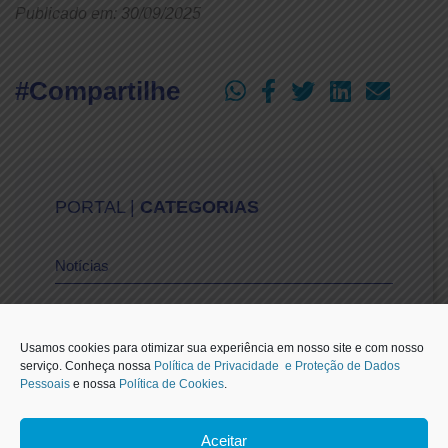
Publicado em: 30/09/2025
#Compartilhe
PORTAL |
CATEGORIAS
Notícias
Vídeos
Usamos cookies para otimizar sua experiência em nosso site e com nosso
serviço. Conheça nossa
Política de Privacidade e Proteção de Dados
Pessoais
e nossa
Política de Cookies
.
Sescon-SP na Mídia
Aceitar