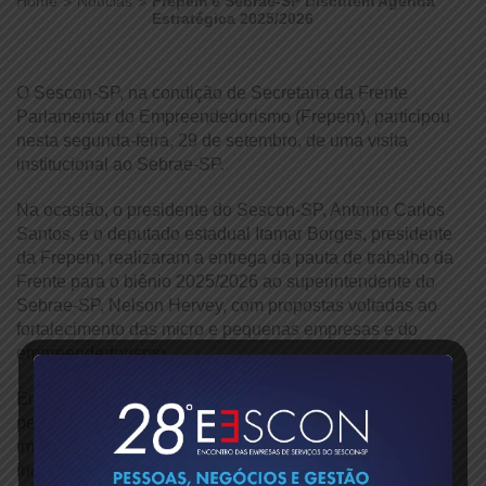
Home
Notícias
Frepem e Sebrae-SP Discutem Agenda
Estratégica 2025/2026
O Sescon-SP, na condição de Secretaria da Frente
Parlamentar do Empreendedorismo (Frepem), participou
nesta segunda-feira, 29 de setembro, de uma visita
institucional ao Sebrae-SP.
Na ocasião, o presidente do Sescon-SP, Antonio Carlos
Santos, e o deputado estadual Itamar Borges, presidente
da Frepem, realizaram a entrega da pauta de trabalho da
Frente para o biênio 2025/2026 ao superintendente do
Sebrae-SP, Nelson Hervey, com propostas voltadas ao
fortalecimento das micro e pequenas empresas e do
empreendedorismo.
Entre os temas apresentados, destacaram-se o apoio aos
pequenos negócios e aos gestores municipais na
implementação da reforma tributária, o incentivo à
inovação, o fortalecimento das cadeias produtivas