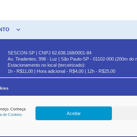
expand_more
NTO
SESCON-SP | CNPJ 62.638.168/0001-84
Av. Tiradentes, 998 - Luz | São Paulo-SP - 01102-000 (200m do 
Estacionamento no local (terceirizado):
1h - R$11,00 | Hora adicional - R$4,00 | 12h - R$25,00
kies
lencados no art. 6º da LGPD e, em especial, ao Princípio da Finalidade,
erviço. Conheça
Aceitar
autada na hipótese de tratamento prevista no inciso IX do Art. 7º da Lei nº 13.709/
ca de Cookies
.