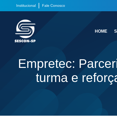
Institucional
Fale Conosco
HOME
S
Empretec: Parcer
turma e refor