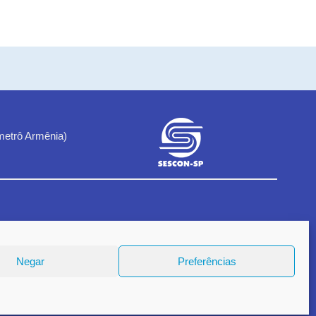
metrô Armênia)
1
Negar
Preferências
18.