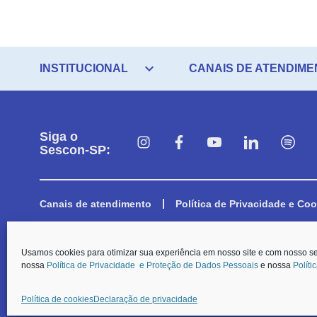
expand_more
INSTITUCIONAL
CANAIS DE ATENDIME
Siga o
Sescon-SP:
Canais de atendimento
Política de Privacidade e Coo
© O Sescon-SP e a Aescon-SP informam que, em respeito aos preceitos e
Usamos cookies para otimizar sua experiência em nosso site e com nosso s
a coleta dos dados pessoais dispostos nos formulários de contato, será p
nossa
Política de Privacidade e Proteção de Dados Pessoais
e nossa
Políti
Carteirinha de Associado
SESCON SP. Todos os Direitos Reservados.
Política de cookies
Declaração de privacidade