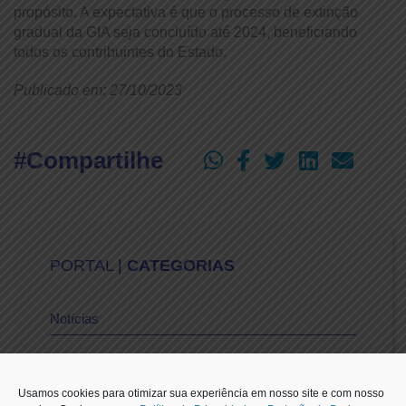
propósito. A expectativa é que o processo de extinção
gradual da GIA seja concluído até 2024, beneficiando
todos os contribuintes do Estado.
Publicado em: 27/10/2023
#Compartilhe
PORTAL |
CATEGORIAS
Notícias
Vídeos
Usamos cookies para otimizar sua experiência em nosso site e com nosso