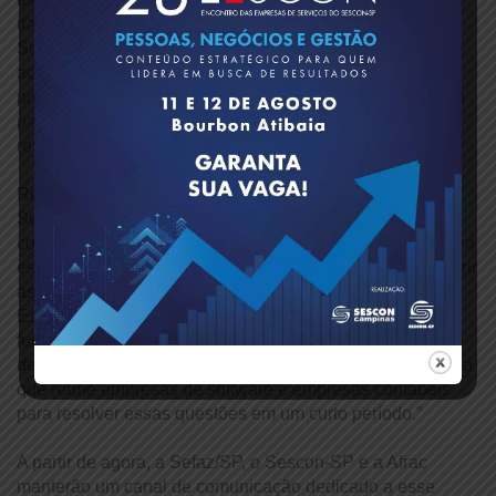
trabalhado em conjunto com uma equipe técnica da
Secretaria da Fazenda para eliminar a GIA. Baptistão
acrescenta: “Criamos esse Grupo de Trabalho, um
produtivo canal de diálogo com a administração tributária
para auxiliar na melhoria do ambiente de negócios, e os
resultados estão surgindo”, diz Baptistão.
Recentemente, a Sefaz/SP, em colaboração com o
Sescon-SP e a Afrac, organizou um encontro com
contadores e empresas desenvolvedoras de software para
esclarecer e alinhar novas ações com o objetivo de reduzir
as divergências que têm surgido entre a GIA e a
Escrituração Fiscal Digital (EFD). Essa é uma condição
fundamental para a extinção definitiva da Guia. Baptistão
destaca: “O Sescon-SP está liderando uma nova iniciativa
que reúne empresas de software e empresas contábeis
para resolver essas questões em um curto período.”
A partir de agora, a Sefaz/SP, o Sescon-SP e a Afrac
manterão um canal de comunicação dedicado a esse