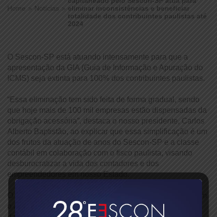
capitaneado pelo Sescon-SP atua para
Home
Notícias
eliminar inconsistências e beneficiar
totalidade dos contribuintes paulistas até
2024
O Sescon-SP está atuando intensamente para que a
apresentação da GIA (Guia de Informação e Apuração do
ICMS) seja extinta para 100% dos contribuintes paulistas.
“Essa eliminação tem sido feita de forma gradual, sendo
que hoje mais de 100 mil empresas estão dispensadas da
obrigação acessória”, destaca o nosso presidente, Carlos
Alberto Baptistão, ao explicar que essa simplificação é um
dos frutos da atuação de anos do Sescon-SP e a classe
contábil em colaboração com o fisco paulista, visando
desburocratizar a vida dos contadores e dos
empreendedores em nosso Estado.
O Sescon-SP e as entidades contábeis congraçadas, com
o apoio do deputado estadual Itamar Borges, presidente
da Frente Parlamentar do Empreendedorismo, têm