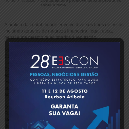
Home
Notícias
Contabilidade promove debate produtivo
sobre o tema
A prática da contabilidade envolve diversos tipos de riscos,
incluindo aqueles de natureza financeira, legal, ética,
penal e até mesmo relacionados à reputação.
No dia 21 de setembro, a Câmara Setorial de
Contabilidade do Sescon-SP promoveu uma discussão
sobre o tema “Mitigação de Riscos para Empresas
Contábeis”, proporcionando uma valiosa troca de
experiências entre os empresários do setor. Durante o
evento, os participantes tiveram a oportunidade de
aprender sobre estratégias e ações que podem ser
adotadas para minimizar essas ameaças.
O debate contou com as presenças do vice-presidente de
Fiscalização, Ética e Disciplina do CRCSP, Marcelo
Monello, do diretor do Sescon-SP Regional em São José
do Rio Preto, Manuel Carlos Torres, e da diretora da