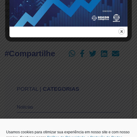
Aescon-SP, Fátima Macedo, bem como a moderação do
coordenador da Câmara de Contabilidade, Márcio Teruel
Tomazeli.
Publicado em: 22/09/2023
#Compartilhe
PORTAL |
CATEGORIAS
Notícias
Vídeos
Usamos cookies para otimizar sua experiência em nosso site e com nosso