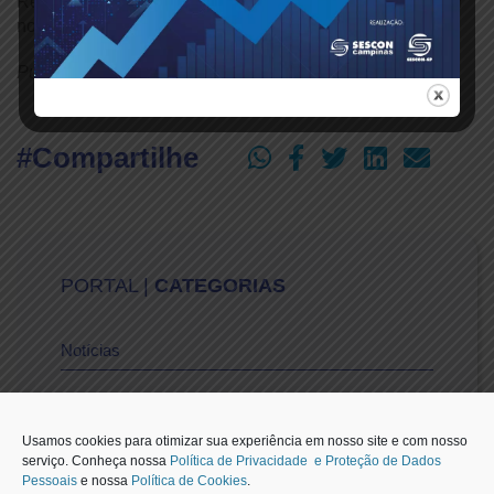
Rede Vida e da Rede TV!, ou acessado pelo computador
nos sites da Rede Vida e da Rede TV!.
Publicado em: 02/08/2024
#Compartilhe
PORTAL |
CATEGORIAS
Notícias
Vídeos
Usamos cookies para otimizar sua experiência em nosso site e com nosso
serviço. Conheça nossa
Política de Privacidade e Proteção de Dados
Pessoais
e nossa
Política de Cookies
.