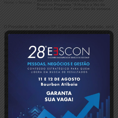
desafios dos Pequenos Negócios no
Home
Notícias
Brasil no Programa “A Hora e a Vez da
Pequena Empresa”, neste fim de semana
O Presidente do Sescon-SP, Carlos Alberto Baptistão, será
o convidado da próxima edição do programa “A Hora e a
Vez da Pequena Empresa”. Em uma bate-papo com o
Presidente do Simpi, Joseph Couri, ele discutirá
importantes temas como a reforma tributária, a
necessidade de aprimoramentos no Simples Nacional,
como a elevação e indexação dos limites de faturamento,
e outros desafios enfrentados pelos pequenos negócios no
Brasil.
O programa será transmitido neste sábado, 3 de agosto, às
13h, pela Rede Vida, e no domingo, às 11h55, pela Rede
TV!
Além da transmissão televisiva, o programa pode ser
assistido ao vivo pelo celular através dos aplicativos da