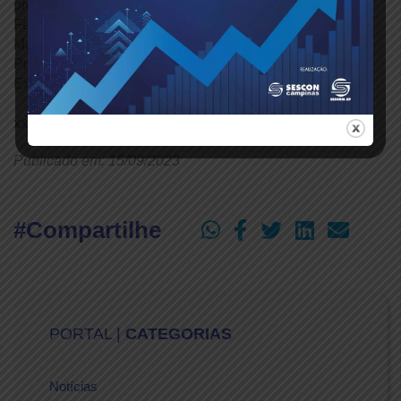
presidentes do Sescon-SP, Carlos Alberto Baptistão; da
Fenacon, Daniel Coêlho, do CRCSP, José Aparecido
Maion, do professor Shivendu Nadkarni, diretor de
Programa da instituição e do conselheiro da Diretoria
Executiva da NUS, Jai Arya.
xxxx
Publicado em: 15/09/2023
#Compartilhe
PORTAL |
CATEGORIAS
Notícias