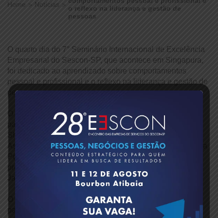
comportamentos pessoal e profissional e
Home
Notícias
o reflexo na liderança e gestão de
pessoas
O quarto dia do 7° Seminário Internacional de Excelência
Empresarial do Sescon-SP, que acontece em Singapura,
foi dedicado ao aprendizado sobre comportamentos
pessoal e profissional e o reflexo na liderança e gestão de
pessoas.
O grupo de empresários contábeis pode acompanhar as
palestras “Positividade e Influência na Ásia”, com o Prof.
Shivendu Nadkarni; e “Crise dos Negócios no Século
Asiático – Vilões e Heróis”, “Os Sete Princípios da Cultura
Positiva do Trabalho”, e “Princípios de uma vida
profissional realizada e feliz”, todas com o professor
Janson Yap, Diretor de Pessoal da NUS.
O encerramento do evento na NUS Business School,
parceira educacional, contou com as participações dos