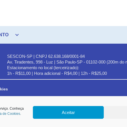
expand_more
NTO
SESCON-SP | CNPJ 62.638.168/0001-84
Av. Tiradentes, 998 - Luz | São Paulo-SP - 01102-000 (200m do 
Estacionamento no local (terceirizado):
1h - R$11,00 | Hora adicional - R$4,00 | 12h - R$25,00
kies
lencados no art. 6º da LGPD e, em especial, ao Princípio da Finalidade,
erviço. Conheça
Aceitar
autada na hipótese de tratamento prevista no inciso IX do Art. 7º da Lei nº 13.709/
ca de Cookies
.