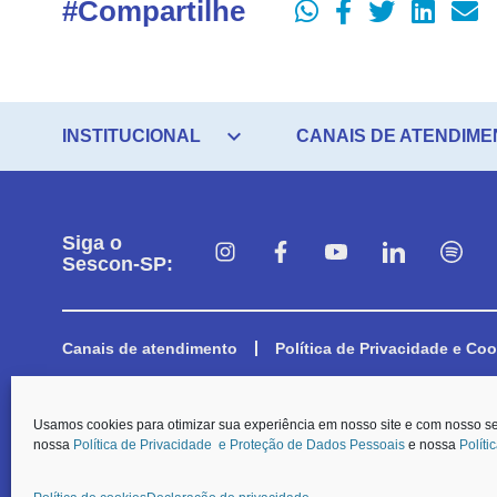
#Compartilhe
expand_more
INSTITUCIONAL
CANAIS DE ATENDIME
Siga o
Sescon-SP:
Canais de atendimento
Política de Privacidade e Coo
© O Sescon-SP e a Aescon-SP informam que, em respeito aos preceitos e
Usamos cookies para otimizar sua experiência em nosso site e com nosso s
a coleta dos dados pessoais dispostos nos formulários de contato, será p
nossa
Política de Privacidade e Proteção de Dados Pessoais
e nossa
Políti
Carteirinha de Associado
SESCON SP. Todos os Direitos Reservados.