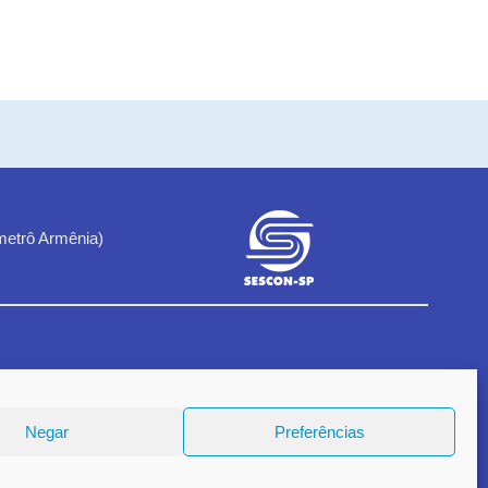
metrô Armênia)
1
Negar
Preferências
18.