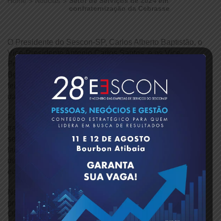
Home
Notícias
Setor de Serviços de 2024 em
confraternização da Cebrasse
O Presidente do Sescon-SP, Carlos Alberto Baptistão, o
Vice-Presidente Antonio Carlos Santos, e os Vice-
Presidentes Financeiro e Administrativo, Jorge Segeti e
Benedicto David Filho, participaram na última segunda-
feira, 2 de dezembro, da Confraternização de Fim de Ano
da Central Brasileira do Setor de Serviços – Cebrasse.
Foi um momento especial para celebrar as iniciativas, o
trabalho conjunto e as conquistas realizadas em prol do
setor de serviços ao longo do ano, além de renovar os
laços de parceria e o compromisso com o fortalecimento
desse segmento essencial para o desenvolvimento
econômico e social do país.
Na imagem, os representantes do Sescon-SP com o
presidente da Cebrasse, João Diniz, e o senador Laércio
Oliveira.