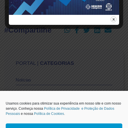
Publicado em: 03/12/2024
#Compartilhe
PORTAL |
CATEGORIAS
Notícias
Vídeos
Usamos cookies para otimizar sua experiência em nosso site e com nosso
serviço. Conheça nossa
Política de Privacidade e Proteção de Dados
Pessoais
e nossa
Política de Cookies
.
Sescon-SP na Mídia