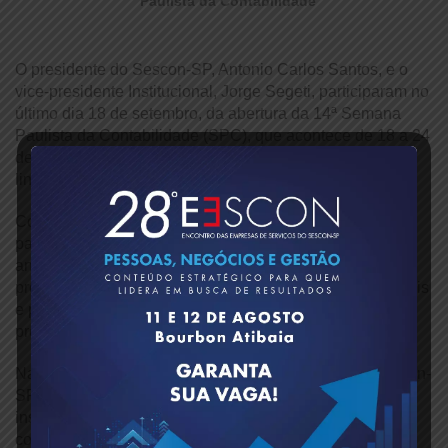
Paulista da Contabilidade
O presidente do Sescon-SP, Antonio Carlos Santos, e o
vice-presidente Institucional, Jorge Segeti, participaram no
último dia 18 de setembro, da abertura da 14ª Semana
Paulista da Contabilidade (SPC), que acontece de 18 a 24
de setembro, na sede do Sindcont-SP e em formato on-
line.
Com o tema “Muito Além da Reforma Tributária: o novo
papel do profissional contábil”, a programação está em
andamento e segue até o dia 24 de setembro, reunindo
profissionais, estudantes e lideranças em debates, painéis
e palestras sobre os desafios e as oportunidades da
profissão.
Na noite de hoje, 22 de setembro, o presidente do Sescon-
SP, Antonio Carlos Santos, e o vice-presidente
institucional da Aescon-SP, Benedicto David Filho,
conduzirão no evento a palestra “A Essência da Ciência