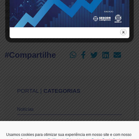
Contábil, após a Reforma Tributária”, trazendo reflexões
sobre o papel estratégico da contabilidade no novo
cenário fiscal do país.
Publicado em: 23/09/2025
#Compartilhe
PORTAL |
CATEGORIAS
Notícias
Vídeos
Usamos cookies para otimizar sua experiência em nosso site e com nosso