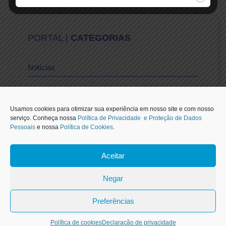
PORTAL |
CATEGORIAS
Notícias
Vídeos
Usamos cookies para otimizar sua experiência em nosso site e com nosso
serviço. Conheça nossa
Política de Privacidade e Proteção de Dados
Pessoais
e nossa
Política de Cookies
.
Sescon-SP na Mídia
Aceitar
1
Negar
Carteirinha de Associado
Preferências
Mais Informações
Política de cookies
Declaração de privacidade