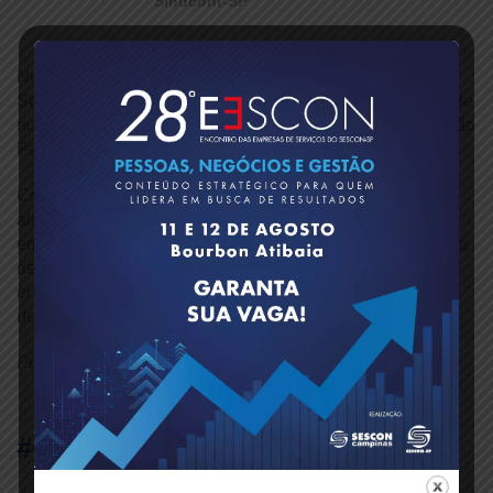
Sindcont-SP
Nesta quarta-feira, 25 de junho, o Diretor Social do
Sescon-SP, Gildo Freire de Araujo, representou a entidade
no tradicional Arraiá do Sindicato dos Contabilistas de São
Paulo, realizado na sede da instituição.
Com entrada solidária mediante a doação de 1kg de
alimento não perecível, o evento reuniu lideranças,
empresários e profissionais da contabilidade em um clima
de confraternização, reforçando os laços entre as
entidades representativas da classe e valorizando ações
de impacto social.
Publicado em: 26/06/2025
#Compartilhe