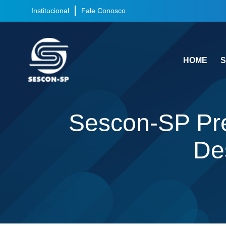
Institucional
Fale Conosco
HOME
S
Sescon-SP Pre
De