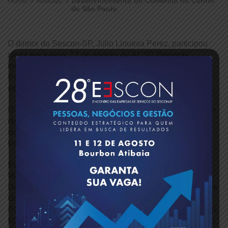
Home
Notícias
Desenvolvimento do Comércio no Centro
de São Paulo
O diretor do Sescon-SP, Júlio Linuesa Perez, participou
nesta terça-feira, 12 de agosto, do ACSP Presente,
iniciativa promovida pela Associação Comercial de São
Paulo Distrital Centro para aproximar a presidência da
entidade das diferentes regiões da capital.
O encontro reuniu empresários, lideranças comunitárias e
representantes da sociedade civil em um diálogo aberto
sobre os anseios, desafios e oportunidades do comércio
local.
Estiveram presentes o presidente da ACSP, Roberto
Mateus Ordine, os vice-presidentes Marcos Nascimento,
Douglas Formaglio, diretor de Convênios da Secretaria de
Governo e Relações Institucionais do Estado de São
Paulo, Walter Ihoshi, o superintendente da Distrital Centro,
Kiyoshi Hashimoto, e o subprefeito da Sé, Coronel Salles.