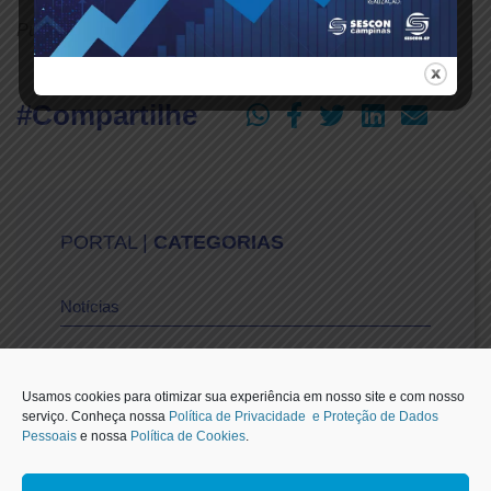
Publicado em: 13/08/2025
#Compartilhe
PORTAL |
CATEGORIAS
Notícias
Vídeos
Usamos cookies para otimizar sua experiência em nosso site e com nosso
serviço. Conheça nossa
Política de Privacidade e Proteção de Dados
Pessoais
e nossa
Política de Cookies
.
Sescon-SP na Mídia