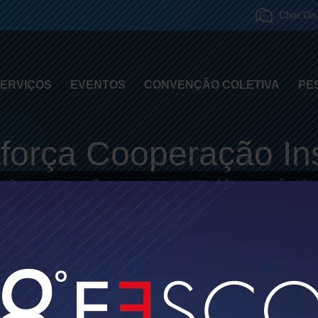
Chat On-
ERVIÇOS
EVENTOS
CONVENÇÃO COLETIVA
PE
orça Cooperação Inst
da Reforma Tributár
Brasília