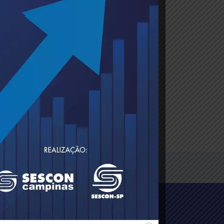
e
metrô Armênia)