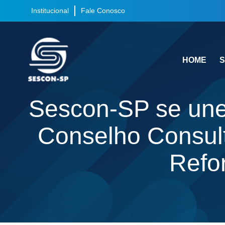
Institucional
Fale Conosco
HOME
S
Sescon-SP se une
Conselho Consult
Refo