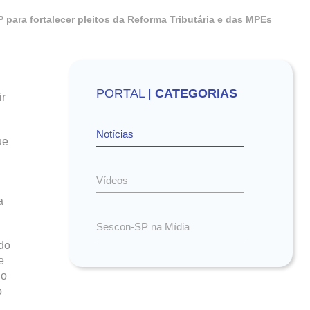
ara fortalecer pleitos da Reforma Tributária e das MPEs
PORTAL |
CATEGORIAS
ir
Notícias
ue
Vídeos
a
Sescon-SP na Mídia
do
e
do
o