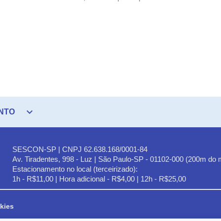
expand_more
NTO
SESCON-SP | CNPJ 62.638.168/0001-84
Av. Tiradentes, 998 - Luz | São Paulo-SP - 01102-000 (200m do 
Estacionamento no local (terceirizado):
1h - R$11,00 | Hora adicional - R$4,00 | 12h - R$25,00
kies