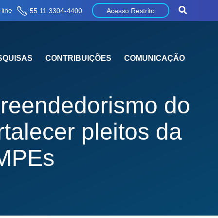
line
55 11 3304-4400
Acesso Restrito
SQUISAS
CONTRIBUIÇÕES
COMUNICAÇÃO
preendedorismo do
alecer pleitos da
 MPEs