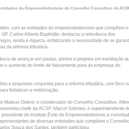
ntidades do Empreendedorismo do Conselho Consultivo da ACSP p
etembro, com as entidades do empreendedorismo que compõem o
P, Carlos Alberto Baptistão, destacou a relevância dos
gos, renda e riqueza, enfatizando a necessidade de se garant
s da reforma tributária.
tância de avançar em pautas, pleitos e projetos em tramitação q
o o aumento do limite de faturamento para as empresas do
ções e propostas conjuntas para a reforma tributária, com foco n
ara fortalecer a mobilização.
to Mateus Ordine; o coordenador do Conselho Consultivo, Alfre
 economista-chefe da ACSP, Marcel Solimeo; o superintendente d
o presidente do Instituto Êxito de Empreendedorismo e convida
 representantes de diversas entidades que compõem o Conselh
Carlos Souza dos Santos, também participou.