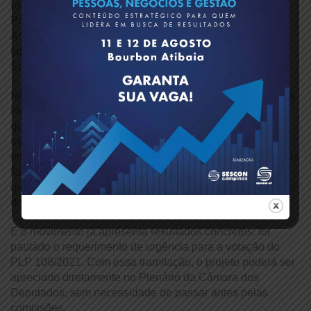
os deputados Jorge Goetten, presidente da Frente
Parlamentar Mista das Micro e Pequenas Empresas,
Adriana Ventura e Joaquim Passarinho, além de
lideranças do Movimento Atualiza Simples, do qual o
Sescon-SP é integrante.
No encontro, o presidente do Sescon-SP reforçou que “os
limites defasados do Simples Nacional acabam punindo
quem cresce, quando deveriam ser incentivo para gerar
mais empregos, renda e desenvolvimento”. Ele também
enfatizou que o Simples Nacional não representa renúncia
fiscal, mas sim um modelo de arrecadação diferenciado
que contribui para ampliar a formalização e o crescimento
do país.
E o movimento já apresenta resultados concretos: foi
pautado o requerimento de urgência para a votação do
PLP 108/2021. Com essa tramitação, o projeto poderá ser
apreciado diretamente no Plenário da Câmara dos
Deputados, sem necessidade de passar antes pelas
comissões.