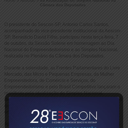
Home
Notícias
da Atualização do Simples Nacional na
Câmara dos Deputados
O presidente do Sescon-SP, Antonio Carlos Santos,
acompanhado do vice-presidente institucional da Aescon-
SP, Benedicto David Filho, participou nesta terça-feira, 7
de outubro, da Sessão Solene em homenagem ao Dia
Nacional do Empreendedorismo e ao Simples Nacional,
realizada no Plenário da Câmara dos Deputados.
Durante a solenidade, as Frentes Parlamentares do Livre
Mercado, das Micro e Pequenas Empresas, da Mulher
Empreendedora, de Comércio e Serviços, do
Empreendedorismo e pelo Brasil Competitivo lançaram o
manifesto pela atualização do Simples Nacional,
destacando a urgência da aprovação do PLP 108/2021, já
que a inflação corroeu em mais de 40% os limites de
enquadramento do regime.
Após a solenidade, Antonio Carlos Santos se reuniu com