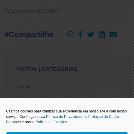
Publicado em: 08/10/2025
#Compartilhe
PORTAL |
CATEGORIAS
Notícias
Vídeos
Usamos cookies para otimizar sua experiência em nosso site e com nosso
serviço. Conheça nossa
Política de Privacidade e Proteção de Dados
Pessoais
e nossa
Política de Cookies
.
Sescon-SP na Mídia