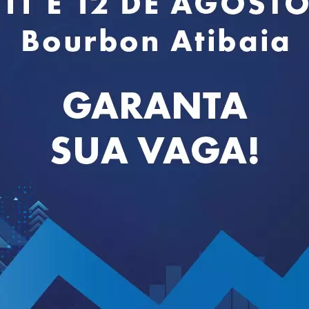
imaginar, fazer coisas diferentes, muitas vezes com os recursos
ividade é individual, mas a inovação é coletiva, por isso
ias”.
erdata, José Ronaldo da Costa, e moderação do membro da
dos Santos.
iretora Regional do Sescon-SP em Osasco, Luciana Galli, da
 e de Marketing da Alterdata, Hugo Dias.
onio Carlos Souza dos Santos, encerrou o evento agradecendo a
tores, parceiros e patrocinadores, ressaltando a qualidade e o
o contou ainda com uma ação presencial em Osasco, com
uma palestra sobre escassez de mão de obra, com a professora 