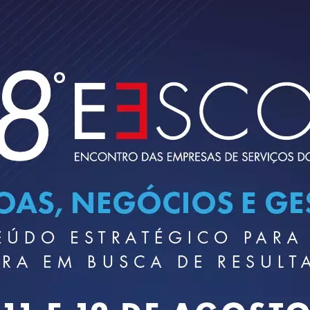
Home
Notícias
Tema Criatividade e
idade”. Essa é uma das principais dicas trazidas pelo debate qu
do 5° Encontro Regional on-line do Sescon-SP, com a palestra
re em inovação, Marcelo Pimenta.
onceituação de Mundo BANI, cuja tradução da sigla em inglês tr
rmo que ganhou relevância em 2020, com a pandemia mundial de
com a chegada de inúmeras tecnologias e a mudança de
u que o empresário precisa sair da zona de conforto e adotar
lientes.
nam marcas devido à má experiência e 23% admitem pagar mai
ialista, onde muitos veem pontos negativos é fundamental
a mudança no perfil do cliente é positiva, pois há possibilidad
a contábil sabe que a emissão de DARF é importante, mas não 
rada”.
a criatividade é a habilidade mais importante da atualidade.