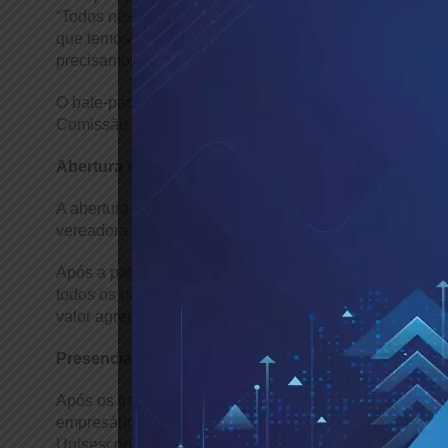
“Todos nós somos criativos e temos a possibilidade de 
que temos”, ressaltou o especialista, ao alertar “A criat
precisamos envolver a nossa equipe e incentivar as ide
O bate-papo contou com a participação do CEO da Alt
Comissão de Regionais do Sescon-SP, Sérgio Juliano 
Abertura e encerramento
A abertura do evento contou com as participações da d
vereadora paulistana Edir Sales e do diretor Comercial
Após a palestra, o vice-presidente do Sescon-SP, Ant
todos os participantes, palestrantes, moderadores, dire
valor agregado do conteúdo.
Presencial
Após os trabalhos on-line desta sexta-feira, O event
empresários da cidade e de Barueri, que assistiram a 
Unisescon, Maria de Lurdes Zamora.