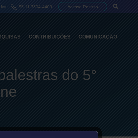
line
55 11 3304-4400
Acesso Restrito
SQUISAS
CONTRIBUIÇÕES
COMUNICAÇÃO
palestras do 5°
ine