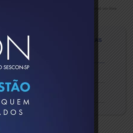
ncerra ciclo de palestras do 5° Encontro Regional on-line
e
PORTAL |
CATEGORIAS
ata
Notícias
Vídeos
s
Sescon-SP na Mídia
es
é