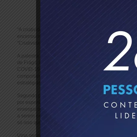
“A criatividade é a habilidade mais importante da atual
encerrou nesta sexta-feira, 30 de junho, os trabalhos 
“Criatividade que gera inovação”, conduzida pelo Mest
A palestra foi iniciada com uma contextualização e a c
de Frágil, Ansioso, Não Linear e Incompreensível, te
COVID-19. Ao destacar os diversos desafios de hoje, 
comportamento do consumidor, Marcelo Pimenta destaco
estratégias para a fidelização e encantamento de seus c
Segundo pesquisas, hoje 76% dos brasileiros abando
por experiência melhorada. Com isso, segundo o espec
enxergar oportunidades. “É importante entender que ess
a serem exploradas. O tomador de serviços da empres
só isso que ele quer. Ele quer a sua experiência melho
Uma pesquisa do Fórum Econômico Mundial revelou que 