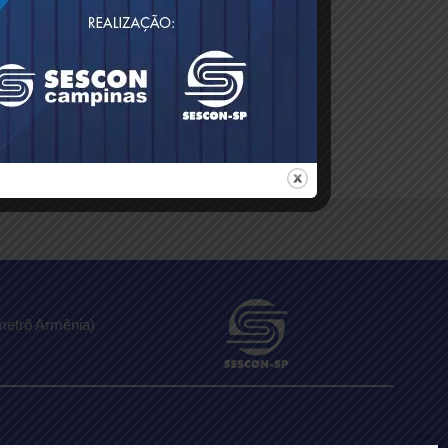
metrô Armênia)