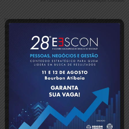
em Guarulhos Aborda Automação Contábil
Nesta terça-feira, 12 de agosto, o Sescon-SP, em parceria
com a SCI Sistemas Contábeis, realizou no auditório da
ACE Guarulhos (Associação Comercial e Empresarial de
Guarulhos) um workshop com o tema “Automação
Contábil”.
A diretora do Sescon-SP, Silvana Araújo, conduziu os
trabalhos, reforçando a importância da atualização
tecnológica para otimizar processos e ampliar a
competitividade das empresas contábeis.
O conteúdo foi apresentado pelo diretor fundador da SCI
Sistemas Contábeis, Elinton Marçal, e sua equipe, que
compartilharam experiências e soluções práticas para a
digitalização e automação de rotinas no setor.
Publicado em: 12/08/2025