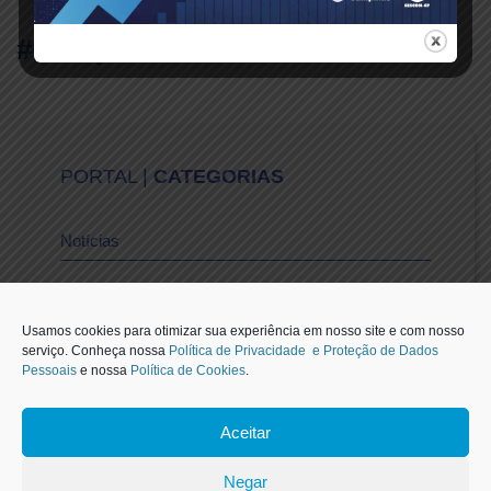
#Compartilhe
PORTAL |
CATEGORIAS
Notícias
Vídeos
Usamos cookies para otimizar sua experiência em nosso site e com nosso
serviço. Conheça nossa
Política de Privacidade e Proteção de Dados
Pessoais
e nossa
Política de Cookies
.
Sescon-SP na Mídia
Aceitar
1
Negar