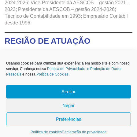
2024-2026; Vice-Presidente da AESCOB – gestão 2021-
2023; Presidente da AESCOB – gestão 2024-2026;
Técnico de Contabilidade em 1993; Empresário Contábil
desde 1996.
REGIÃO DE ATUAÇÃO
AGUDOS; ANHEMBI; AREALVA; AREIÓPOLIS; AVAÍ;
Usamos cookies para otimizar sua experiência em nosso site e com nosso
AVARÉ; BALBINOS; BAURU; BOREBI; BOTUCATU;
serviço. Conheça nossa
Política de Privacidade e Proteção de Dados
CABRÁLIA PAULISTA; CERQUEIRA CÉSAR;
Pessoais
e nossa
Política de Cookies
.
DUARTINA; IACANGA; IARAS; ITATINGA; LENCOIS
PAULISTA; LUCIANÓPOLIS; ÓLEO; PARDINHO;
Aceitar
PAULISTANIA; PEDERNEIRAS; PIRATININGA;
1
PRATÂNIA; PRESIDENTE ALVES; REGINOPOLIS; SAO
Negar
MANUEL; SARATUAIA; TAGUAÍ; TEJUPÁ.
Carteirinha de Associado
Preferências
Mais Informações
Política de cookies
Declaração de privacidade