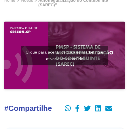
Home
Vídeos
Autorregularização do Contribuinte
(SAREC)”
Clique para aceitar os cookies marketing e
ativar este conteúdo
#Compartilhe