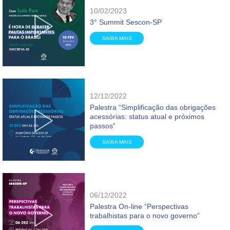
10/02/2023
3° Summit Sescon-SP
SAIBA MAIS
12/12/2022
Palestra “Simplificação das obrigações
acessórias: status atual e próximos
passos”
SAIBA MAIS
06/12/2022
Palestra On-line “Perspectivas
trabalhistas para o novo governo”