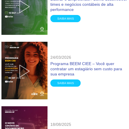
times e negócios contábeis de alta
performance
SAIBA MAIS
24/03/2026
Programa BEEM CIEE – Você quer
contratar um estagiário sem custo para
sua empresa
SAIBA MAIS
18/08/2025