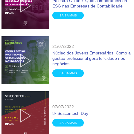
Palestra On-line: Qual a importância da
ESG nas Empresas de Contabilidade
SAIBA MAIS
21/07/2022
Núcleo dos Jovens Empresários: Como a
gestão profissional gera felicidade nos
negócios
SAIBA MAIS
07/07/2022
8º Sescontech Day
SAIBA MAIS