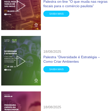
Palestra on-line “O que muda nas regras
fiscais para o comércio paulista”
SAIBA MAIS
18/08/2025
Palestra “Diversidade é Estratégia –
Como Criar Ambientes
SAIBA MAIS
18/08/2025