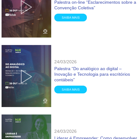
Palestra on-line “Esclarecimentos sobre a
Convenção Coletiva”
SAIBA MAIS
24/03/2026
Palestra “Do analógico ao digital –
Inovação e Tecnologia para escritórios
contábeis”
SAIBA MAIS
24/03/2026
Liderar é Empreender: Como desenvolver