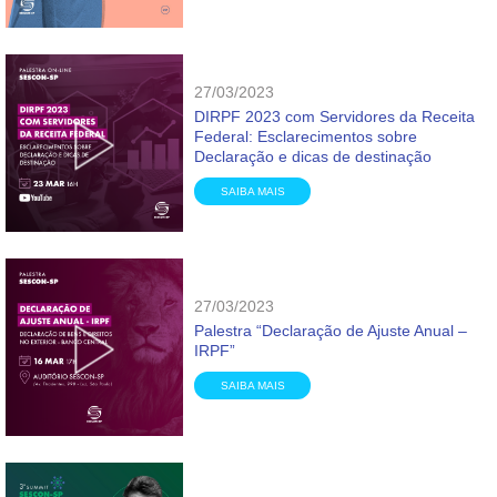
27/03/2023
DIRPF 2023 com Servidores da Receita
Federal: Esclarecimentos sobre
Declaração e dicas de destinação
SAIBA MAIS
27/03/2023
Palestra “Declaração de Ajuste Anual –
IRPF”
SAIBA MAIS