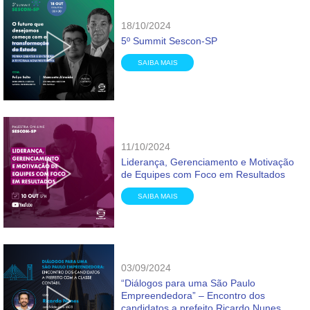
18/10/2024
5º Summit Sescon-SP
SAIBA MAIS
11/10/2024
Liderança, Gerenciamento e Motivação
de Equipes com Foco em Resultados
SAIBA MAIS
03/09/2024
“Diálogos para uma São Paulo
Empreendedora” – Encontro dos
candidatos a prefeito Ricardo Nunes