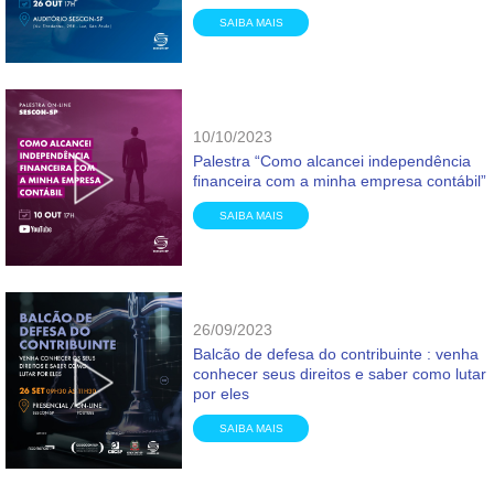
SAIBA MAIS
10/10/2023
Palestra “Como alcancei independência
financeira com a minha empresa contábil”
SAIBA MAIS
26/09/2023
Balcão de defesa do contribuinte : venha
conhecer seus direitos e saber como lutar
por eles
SAIBA MAIS