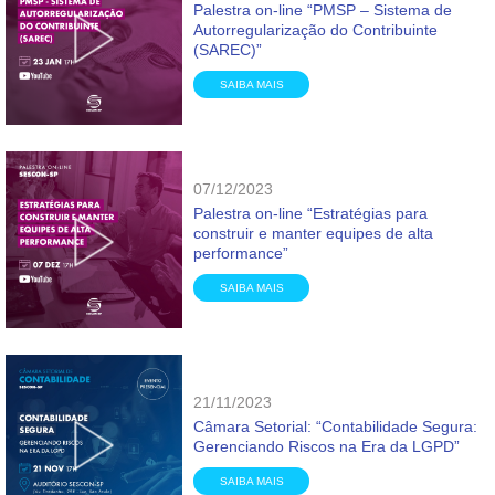
Palestra on-line “PMSP – Sistema de
Autorregularização do Contribuinte
(SAREC)”
SAIBA MAIS
07/12/2023
Palestra on-line “Estratégias para
construir e manter equipes de alta
performance”
SAIBA MAIS
21/11/2023
Câmara Setorial: “Contabilidade Segura:
Gerenciando Riscos na Era da LGPD”
SAIBA MAIS