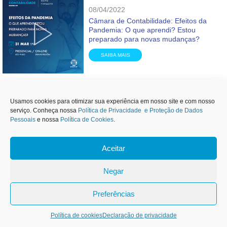
08/04/2022
Câmara de Contabilidade: Efeitos da
Pandemia: O que aprendi? Estou
preparado para novas mudanças?
SAIBA MAIS
Usamos cookies para otimizar sua experiência em nosso site e com nosso
17/03/2022
serviço. Conheça nossa
Política de Privacidade e Proteção de Dados
Palestra on-line “Declaração de Ajuste
Pessoais
e nossa
Política de Cookies
.
Anual – IRPF Declaração de Bens e
Direitos no Exterior – BC”
Aceitar
SAIBA MAIS
1
Negar
Carteirinha de Associado
Preferências
03/02/2022
Palestra on-line “PMSP – Mini reforma
Mais Informações
Política de cookies
Declaração de privacidade
tributária – CPOM e novo regime para as
SUPs”