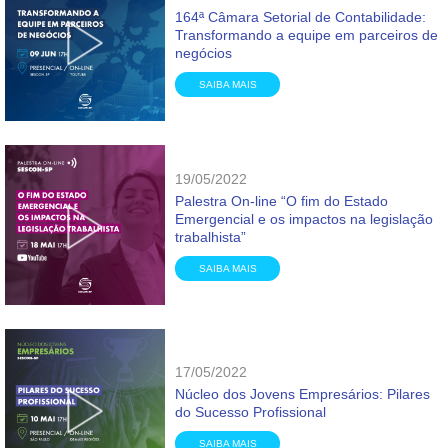
164ª Câmara Setorial de Contabilidade:
Transformando a equipe em parceiros de
negócios
SAIBA MAIS
19/05/2022
Palestra On-line “O fim do Estado
Emergencial e os impactos na legislação
trabalhista”
SAIBA MAIS
17/05/2022
Núcleo dos Jovens Empresários: Pilares
do Sucesso Profissional
SAIBA MAIS