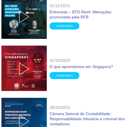
01/11/2023
Entrevista – EFD Reinf: Alterações
promovidas pela RFB
SAIBA MAIS
31/10/2023
O que aprendemos em Singapura?
SAIBA MAIS
26/10/2023
Câmara Setorial de Contabilidade:
Responsabilidade tributária e criminal dos
contadores