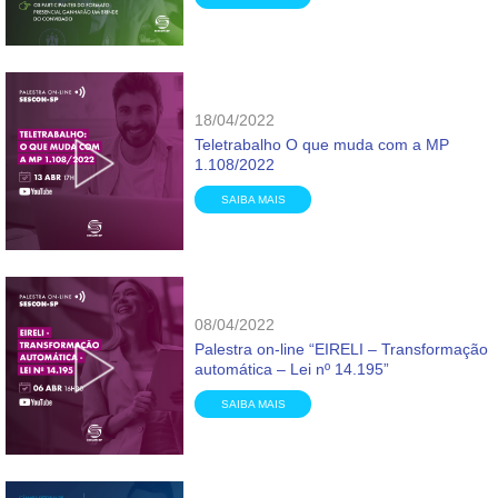
18/04/2022
Teletrabalho O que muda com a MP
1.108/2022
SAIBA MAIS
08/04/2022
Palestra on-line “EIRELI – Transformação
automática – Lei nº 14.195”
SAIBA MAIS