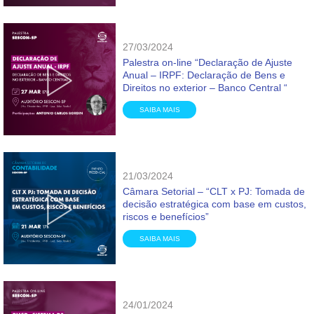
27/03/2024
Palestra on-line “Declaração de Ajuste
Anual – IRPF: Declaração de Bens e
Direitos no exterior – Banco Central “
SAIBA MAIS
21/03/2024
Câmara Setorial – “CLT x PJ: Tomada de
decisão estratégica com base em custos,
riscos e benefícios”
SAIBA MAIS
24/01/2024