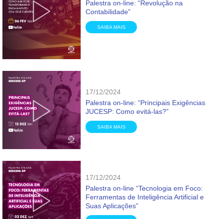
Palestra on-line: “Revolução na
Contabilidade”
SAIBA MAIS
17/12/2024
Palestra on-line: “Principais Exigências
JUCESP: Como evitá-las?”
SAIBA MAIS
17/12/2024
Palestra on-line “Tecnologia em Foco:
Ferramentas de Inteligência Artificial e
Suas Aplicações”