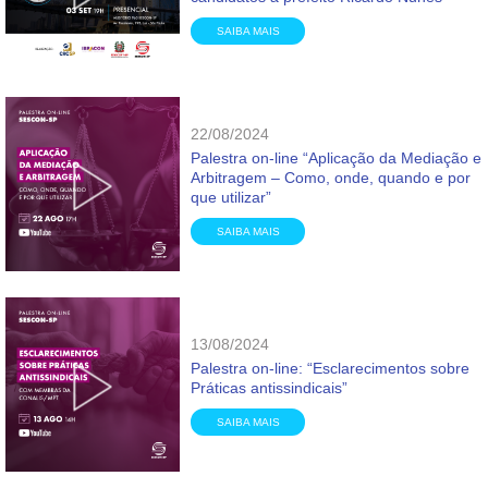
SAIBA MAIS
22/08/2024
Palestra on-line “Aplicação da Mediação e
Arbitragem – Como, onde, quando e por
que utilizar”
SAIBA MAIS
13/08/2024
Palestra on-line: “Esclarecimentos sobre
Práticas antissindicais”
SAIBA MAIS