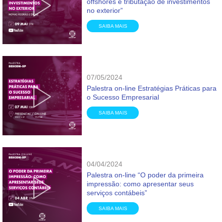
offshores e tributação de investimentos
no exterior”
SAIBA MAIS
07/05/2024
Palestra on-line Estratégias Práticas para
o Sucesso Empresarial
SAIBA MAIS
04/04/2024
Palestra on-line “O poder da primeira
impressão: como apresentar seus
serviços contábeis”
SAIBA MAIS