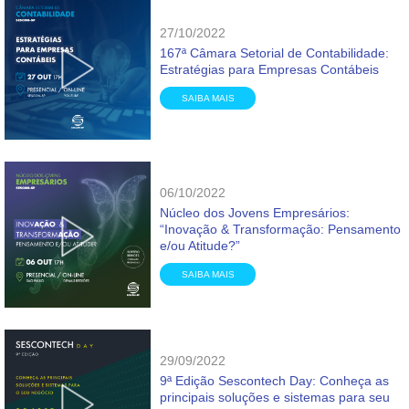
27/10/2022
167ª Câmara Setorial de Contabilidade:
Estratégias para Empresas Contábeis
SAIBA MAIS
06/10/2022
Núcleo dos Jovens Empresários:
“Inovação & Transformação: Pensamento
e/ou Atitude?”
SAIBA MAIS
29/09/2022
9ª Edição Sescontech Day: Conheça as
principais soluções e sistemas para seu